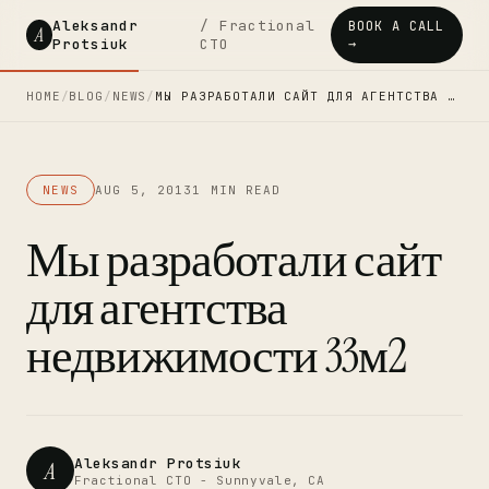
Aleksandr
/ Fractional
BOOK A CALL
A
Protsiuk
CTO
→
HOME
/
BLOG
/
NEWS
/
МЫ РАЗРАБОТАЛИ САЙТ ДЛЯ АГЕНТСТВА …
NEWS
AUG 5, 2013
1 MIN READ
Мы разработали сайт
для агентства
недвижимости 33м2
Aleksandr Protsiuk
A
Fractional CTO - Sunnyvale, CA