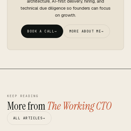
architecture, AI-first delivery, hiring, and
technical due diligence so founders can focus
on growth.
BOOK A CALL
→
MORE ABOUT ME
→
KEEP READING
More from
The Working CTO
ALL ARTICLES
→