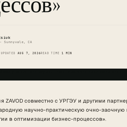
ессов»
tsiuk
- Sunnyvale, CA
3
UPDATED
AUG 7, 2026
READ TIME
1 MIN
я ZAVOD совместно с УРГЭУ и другими партн
родную научно-практическую очно-заочную 
гии в оптимизации бизнес-процессов».