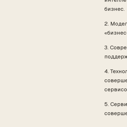
бизнес.
2. Моде
«бизнес
3. Совр
поддерж
4. Техн
соверше
сервис
5. Серв
соверше