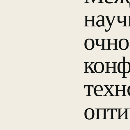
науч
очно
конф
техн
опти