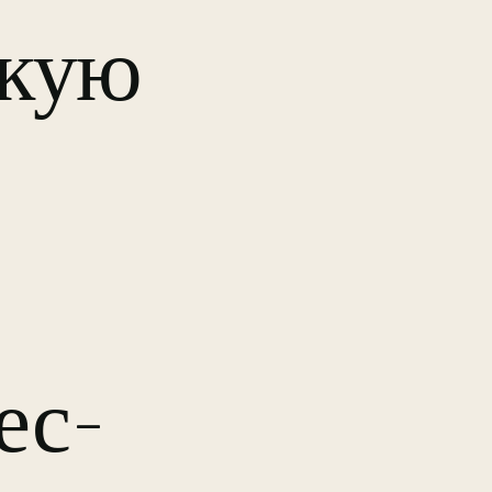
скую
ес-