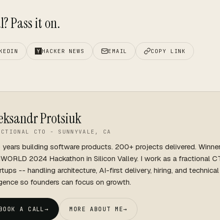
? Pass it on.
KEDIN
HACKER NEWS
EMAIL
COPY LINK
eksandr Protsiuk
ACTIONAL CTO - SUNNYVALE, CA
 years building software products. 200+ projects delivered. Winne
WORLD 2024 Hackathon in Silicon Valley. I work as a fractional C
rtups -- handling architecture, AI-first delivery, hiring, and technica
igence so founders can focus on growth.
BOOK A CALL
→
MORE ABOUT ME
→