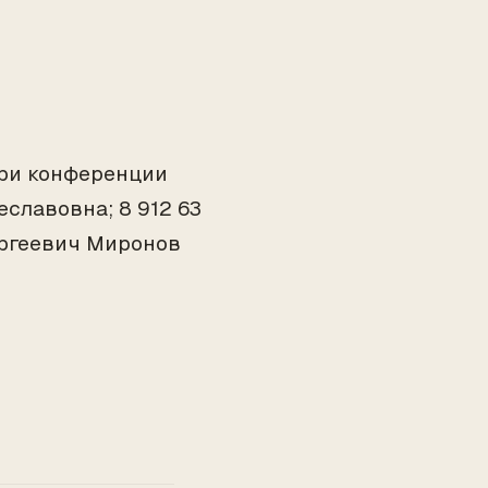
тари конференции
славовна; 8 912 63
ергеевич Миронов