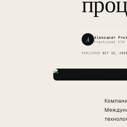
проц
Aleksandr Pro
A
Fractional CTO 
PUBLISHED
OCT 13, 201
Компани
Междуна
техноло