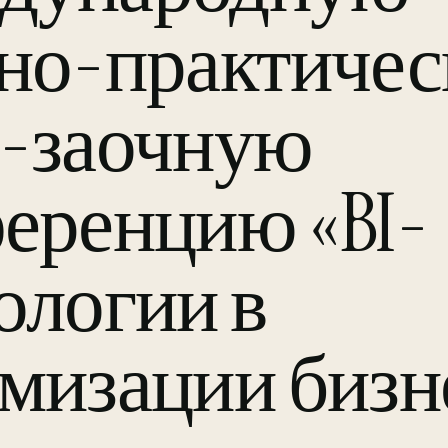
но-практиче
-заочную
еренцию «BI-
ологии в
мизации бизн