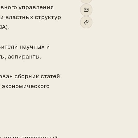
вного управления
и властных структур
A).
ители научных и
ы, аспиранты.
ован сборник статей
о экономического
с-ориентированный