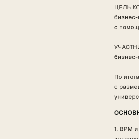
ЦЕЛЬ КО
бизнес-
с помощь
УЧАСТНИ
бизнес-
По итог
с разме
универс
ОСНОВН
1. BPM и
интелле