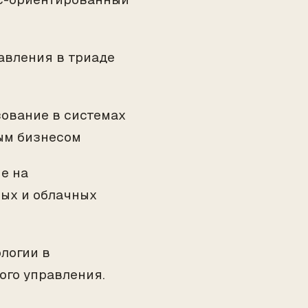
авления в триаде
зование в системах
ым бизнесом
е на
ых и облачных
логии в
ого управления.