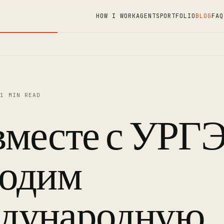
HOW I WORK
AGENTS
PORTFOLIO
BLOG
FAQ
3
1 MIN READ
месте с УРГ
водим
дународную