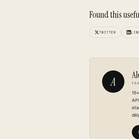
Found this useful
TWITTER
LIN
Al
A
FR
15+
API
sta
dil