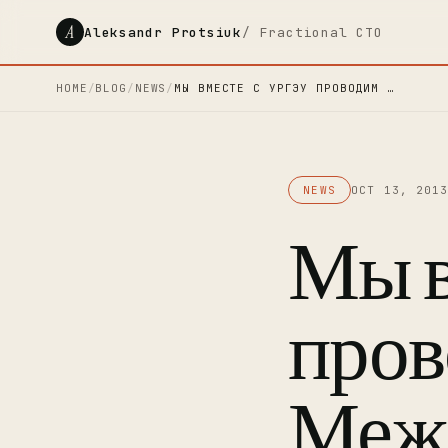
A
Aleksandr Protsiuk
/ Fractional CTO
HOME
/
BLOG
/
NEWS
/
МЫ ВМЕСТЕ С УРГЭУ ПРОВОДИМ …
NEWS
OCT 13, 201
Мы в
про
Меж