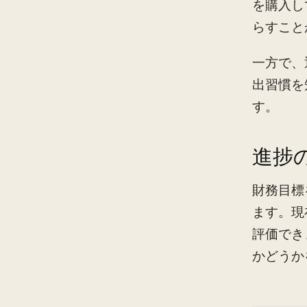
を購入し
らすこと
一方で、
出習慣を
す。
進捗
財務目標
ます。現
評価でき
かどうか