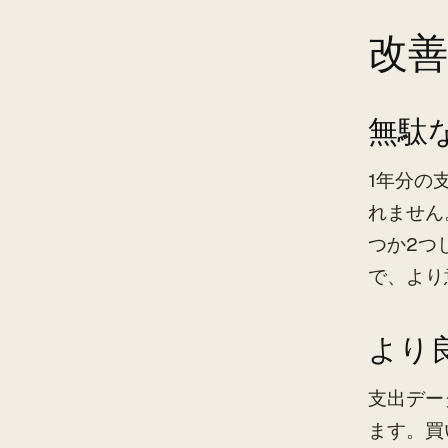
改
無駄
1年分の
れません
つか2つ
で、より
より
支出デー
ます。買