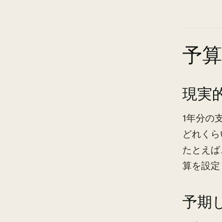
予
現実
1年分の
どれくら
たとえば
算を設定
予期