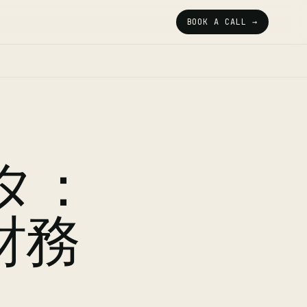
BOOK A CALL →
タ：
財務