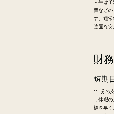
人生は予
費などの
す。通常
強固な安
財
短期
1年分の
し休暇の
標を早く