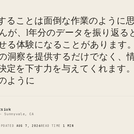
することは面倒な作業のように
んが、1年分のデータを振り返る
せる体験になることがあります
の洞察を提供するだけでなく、
C
決定を下す力を与えてくれます
のように
tsiuk
- Sunnyvale, CA
UPDATED
AUG 7, 2026
READ TIME
1 MIN