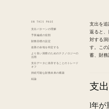
ON THIS PAGE
支出を追
支出パターンの理解
返ると、
予算編成の役割
対する洞
財務目標の設定
す。この
改善の余地を特定する
より良い洞察のためのテクノロジーの
蓄、財務
活用
支出データに依存することのトレード
オフ
持続可能な財務未来の構築
結論
支
1年