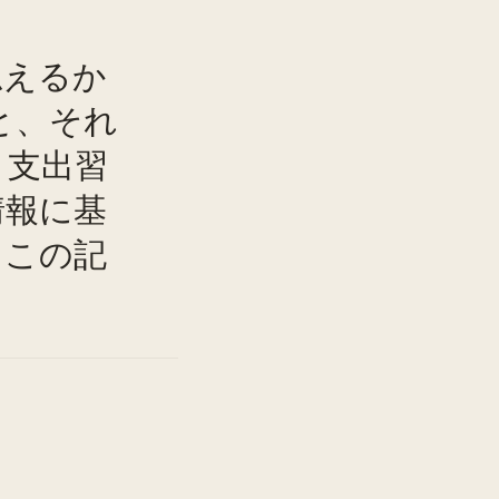
思えるか
と、それ
。支出習
情報に基
TO
。この記