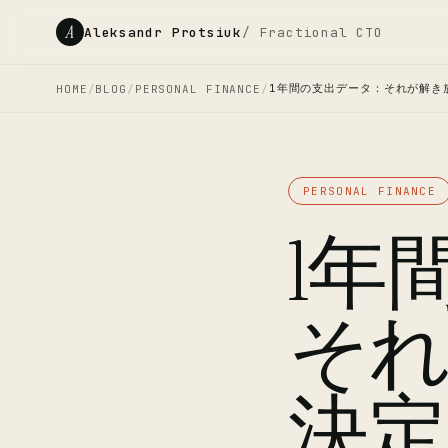
A
Aleksandr Protsiuk
/ Fractional CTO
1年間の支出データ：それが解き
HOME
/
BLOG
/
PERSONAL FINANCE
/
PERSONAL FINANCE
1年
そ
決定