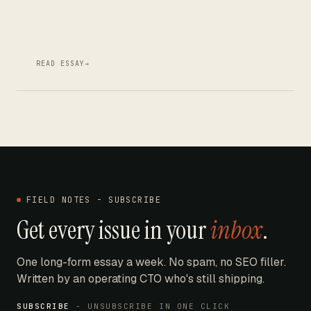
READ ESSAY
→
FIELD NOTES - SUBSCRIBE
Get every issue in your
inbox
.
One long-form essay a week. No spam, no SEO filler.
Written by an operating CTO who's still shipping.
SUBSCRIBE
- UNSUBSCRIBE IN ONE CLICK