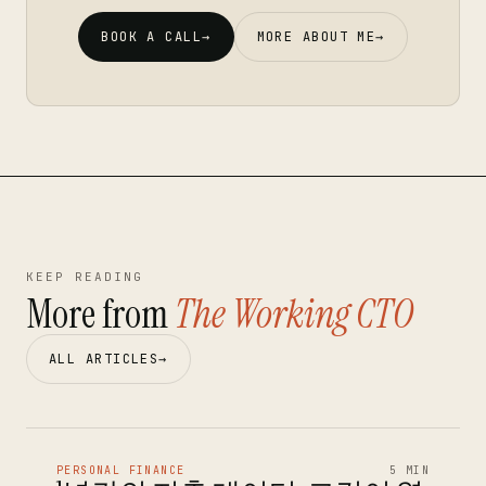
BOOK A CALL
→
MORE ABOUT ME
→
KEEP READING
More from
The Working CTO
ALL ARTICLES
→
PERSONAL FINANCE
5 MIN