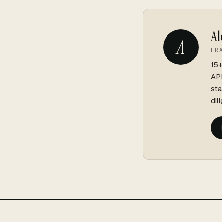
Al
A
FR
15+
API
sta
dil