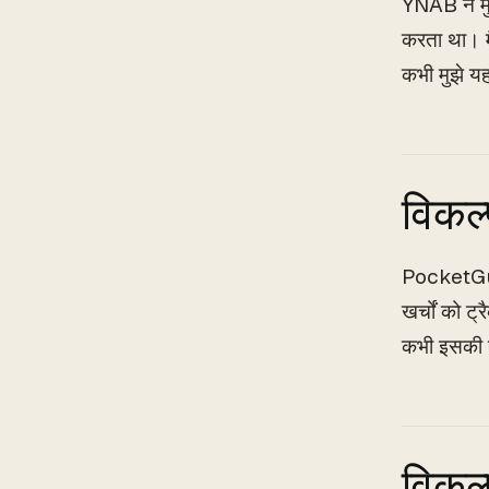
YNAB ने मुझ
करता था। मै
कभी मुझे य
विकल्
PocketGuar
खर्चों को ट
कभी इसकी 
विकल्