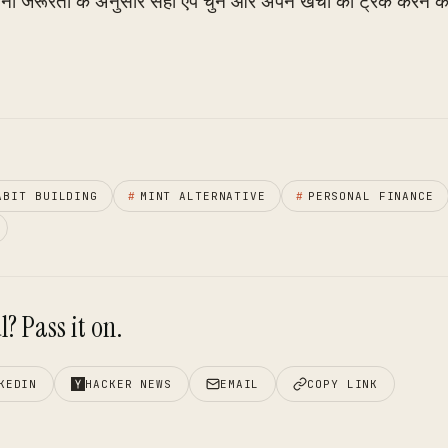
 जरूरतों के अनुसार सही ऐप चुनें और अपने खर्चों को ट्रैक करने 
ABIT BUILDING
#
MINT ALTERNATIVE
#
PERSONAL FINANCE
? Pass it on.
KEDIN
HACKER NEWS
EMAIL
COPY LINK