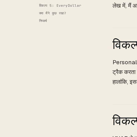
लेख में, मै
विकल्प 5: EveryDollar
क्या मैंने कुछ रखा?
निष्कर्ष
विकल्
Personal C
ट्रैक करता ह
हालांकि, इ
विकल्