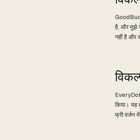
GoodBudget 
है, और मुझे
नहीं है और 
विकल्
EveryDolla
किया। यह मु
फ्री वर्जन म