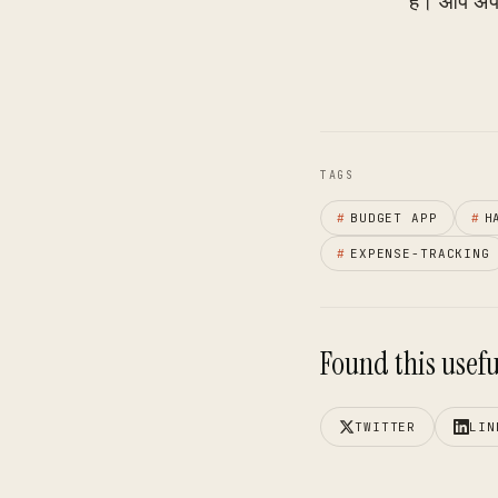
है। आप अपनी
TAGS
#
BUDGET APP
#
H
#
EXPENSE-TRACKING
Found this useful
TWITTER
LIN