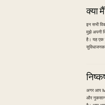
क्या म
इन सभी विक
मुझे अपनी व
है। यह एक ख
सुविधाजनक 
निष्कर्
अगर आप Min
और नुकसान 