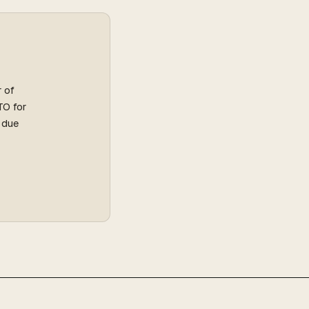
r of
TO for
l due