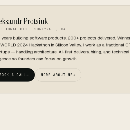
eksandr Protsiuk
ACTIONAL CTO - SUNNYVALE, CA
 years building software products. 200+ projects delivered. Winne
WORLD 2024 Hackathon in Silicon Valley. I work as a fractional C
rtups -- handling architecture, AI-first delivery, hiring, and technica
igence so founders can focus on growth.
BOOK A CALL
→
MORE ABOUT ME
→