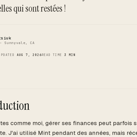
C
lles qui sont restées !
tsiuk
- Sunnyvale, CA
UPDATED
AUG 7, 2026
READ TIME
3 MIN
duction
êtes comme moi, gérer ses finances peut parfois s
te. J'ai utilisé Mint pendant des années, mais réc