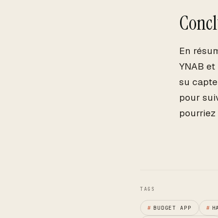
Concl
En résum
YNAB et 
su capte
pour sui
pourriez
TAGS
#
BUDGET APP
#
H