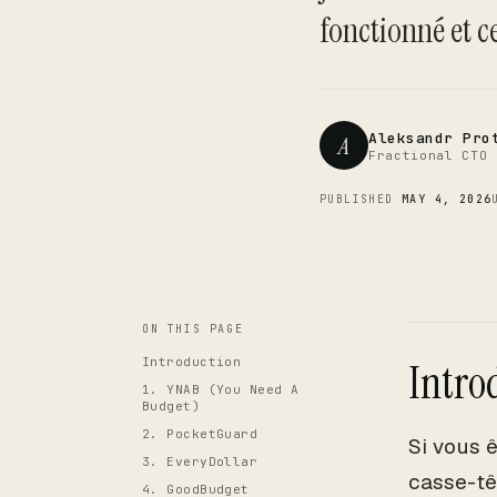
fonctionné et ce
Aleksandr Pro
A
Fractional CTO 
PUBLISHED
MAY 4, 2026
ON THIS PAGE
Introduction
Intro
1. YNAB (You Need A
Budget)
2. PocketGuard
Si vous 
3. EveryDollar
casse-tê
4. GoodBudget