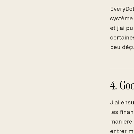
EveryDoll
système 
et j'ai p
certaine
peu déçu
4. Go
J'ai ens
les fina
manière t
entrer m