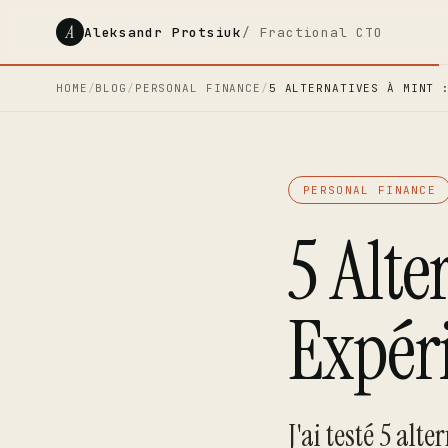
A
Aleksandr Protsiuk
/ Fractional CTO
HOME
/
BLOG
/
PERSONAL FINANCE
/
5 ALTERNATIVES À MINT 
PERSONAL FINANCE
5 Alte
Expéri
J'ai testé 5 alt