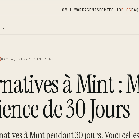
HOW I WORK
AGENTS
PORTFOLIO
BLOG
FAQ
: …
MAY 4, 2026
3 MIN READ
rnatives à Mint :
ence de 30 Jours
ernatives à Mint pendant 30 jours. Voici celle