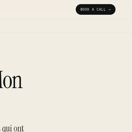
BOOK A CALL →
 Mon
s qui ont