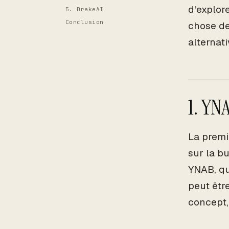
d'explor
5. DrakeAI
Conclusion
chose de
alternat
1. YN
La premi
sur la b
YNAB, qu
peut êtr
concept, 