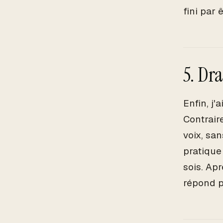
fini par
5. Dr
Enfin, j'
Contrair
voix, sa
pratique
sois. Apr
répond p