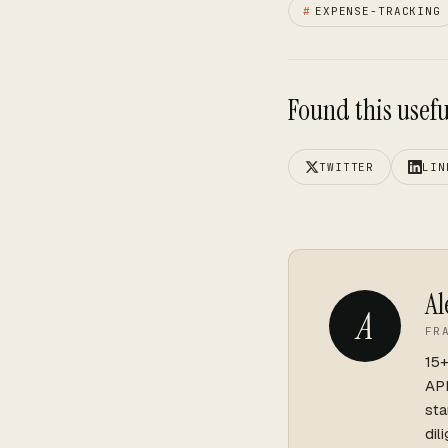
#
EXPENSE-TRACKING
Found this useful
TWITTER
LIN
Al
A
FR
15+
API
sta
dil