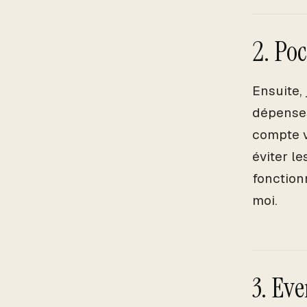
2. Po
Ensuite, 
dépenses
compte v
éviter l
fonction
moi.
3. Ev