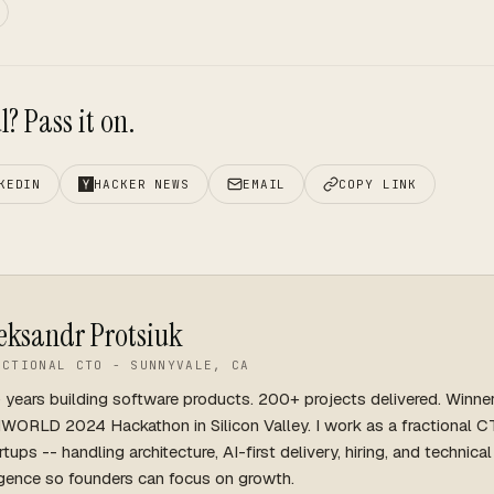
? Pass it on.
KEDIN
HACKER NEWS
EMAIL
COPY LINK
eksandr Protsiuk
ACTIONAL CTO - SUNNYVALE, CA
 years building software products. 200+ projects delivered. Winne
WORLD 2024 Hackathon in Silicon Valley. I work as a fractional C
rtups -- handling architecture, AI-first delivery, hiring, and technica
igence so founders can focus on growth.