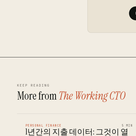
KEEP READING
More from
The Working CTO
PERSONAL FINANCE
5 MIN
1년간의 지출 데이터: 그것이 열