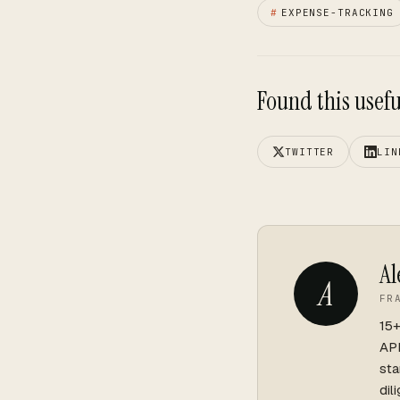
#
EXPENSE-TRACKING
Found this useful
TWITTER
LIN
Al
A
FR
15+
API
sta
dil