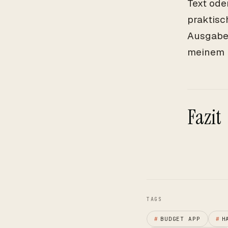
Text ode
praktisc
Ausgaben
meinem 
Fazit
TAGS
#
BUDGET APP
#
H