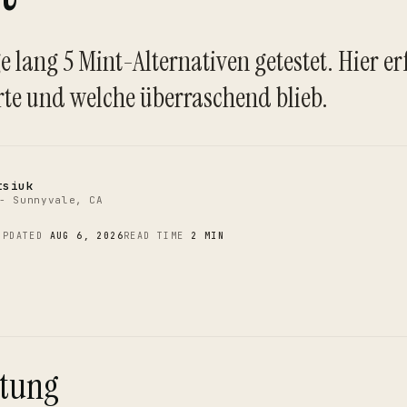
C
e lang 5 Mint-Alternativen getestet. Hier er
rte und welche überraschend blieb.
tsiuk
- Sunnyvale, CA
UPDATED
AUG 6, 2026
READ TIME
2 MIN
itung