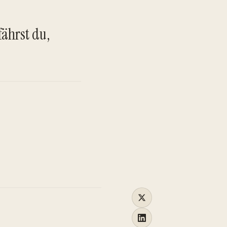
TO
fährst du,