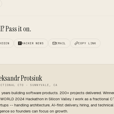
? Pass it on.
KEDIN
HACKER NEWS
EMAIL
COPY LINK
eksandr Protsiuk
ACTIONAL CTO - SUNNYVALE, CA
 years building software products. 200+ projects delivered. Winne
WORLD 2024 Hackathon in Silicon Valley. I work as a fractional C
rtups -- handling architecture, AI-first delivery, hiring, and technica
igence so founders can focus on growth.