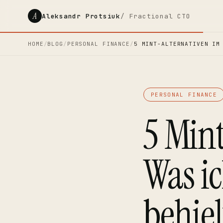
A
Aleksandr Protsiuk
/ Fractional CTO
HOME
/
BLOG
/
PERSONAL FINANCE
/
5 MINT-ALTERNATIVEN IM
PERSONAL FINANCE
5 Mint
Was i
behiel