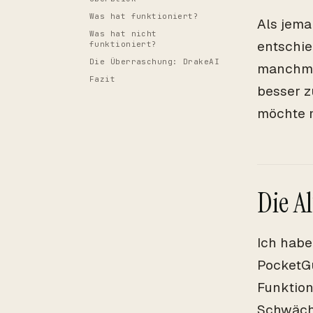
Was hat funktioniert?
Als jema
Was hat nicht
entschie
funktioniert?
Die Überraschung: DrakeAI
manchma
Fazit
besser z
möchte m
Die A
Ich habe
PocketGu
Funktion
Schwäch