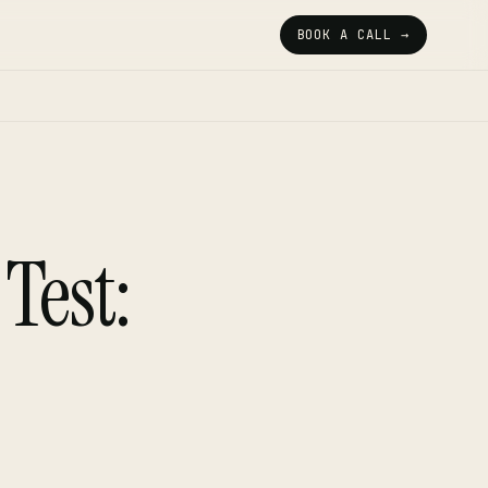
BOOK A CALL →
Test: