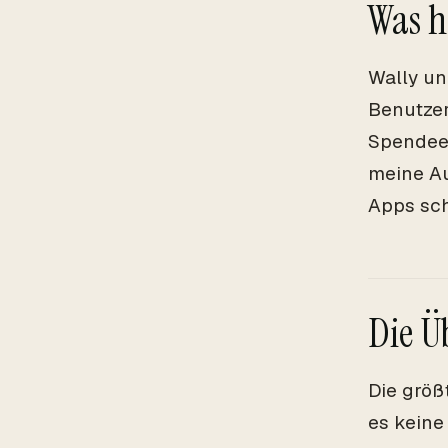
Was h
Wally un
Benutzer
Spendee 
meine Au
Apps sch
Die Ü
Die größ
es keine