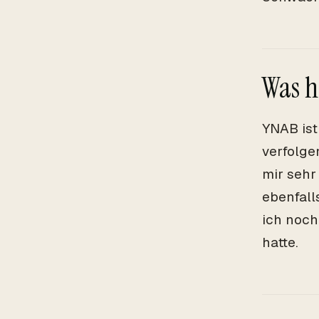
Was h
YNAB ist
verfolge
mir sehr
ebenfall
ich noch
hatte.