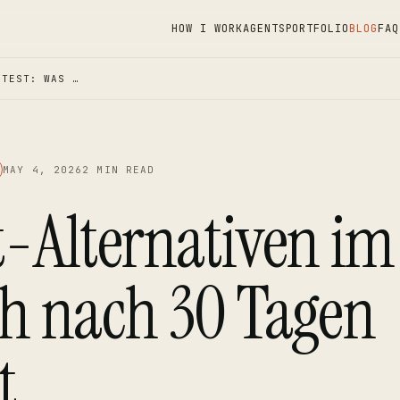
HOW I WORK
AGENTS
PORTFOLIO
BLOG
FAQ
 TEST: WAS …
MAY 4, 2026
2 MIN READ
-Alternativen im 
ch nach 30 Tagen
t