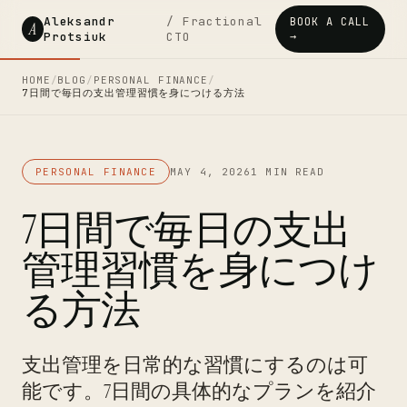
Aleksandr
/ Fractional
BOOK A CALL
A
Protsiuk
CTO
→
HOME
/
BLOG
/
PERSONAL FINANCE
/
7日間で毎日の支出管理習慣を身につける方法
PERSONAL FINANCE
MAY 4, 2026
1 MIN READ
7日間で毎日の支出
管理習慣を身につけ
る方法
支出管理を日常的な習慣にするのは可
能です。7日間の具体的なプランを紹介