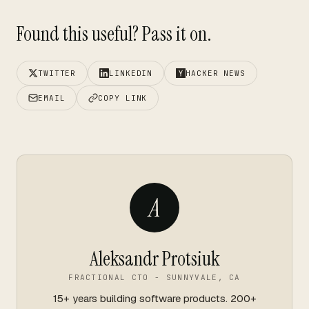
Found this useful? Pass it on.
TWITTER
LINKEDIN
HACKER NEWS
EMAIL
COPY LINK
A
Aleksandr Protsiuk
FRACTIONAL CTO - SUNNYVALE, CA
15+ years building software products. 200+