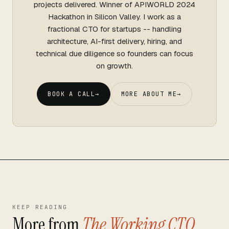
projects delivered. Winner of APIWORLD 2024
Hackathon in Silicon Valley. I work as a
fractional CTO for startups -- handling
architecture, AI-first delivery, hiring, and
technical due diligence so founders can focus
on growth.
BOOK A CALL
→
MORE ABOUT ME
→
KEEP READING
More from
The Working CTO