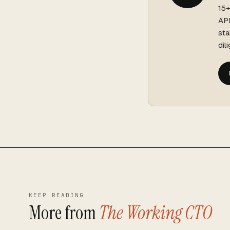
15+
API
sta
dil
KEEP READING
More from
The Working CTO