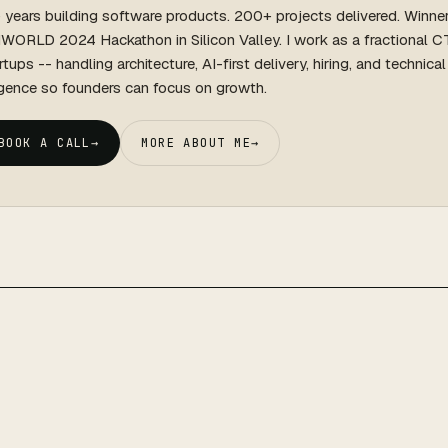
 years building software products. 200+ projects delivered. Winne
WORLD 2024 Hackathon in Silicon Valley. I work as a fractional C
rtups -- handling architecture, AI-first delivery, hiring, and technica
igence so founders can focus on growth.
BOOK A CALL
→
MORE ABOUT ME
→