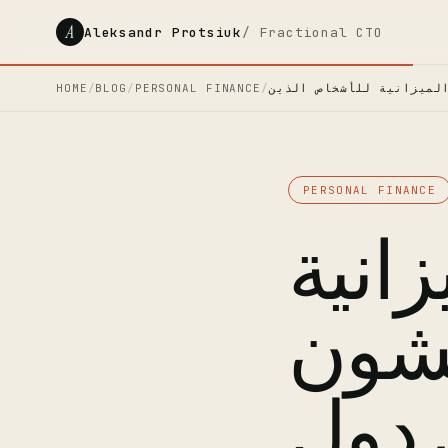
A
Aleksandr Protsiuk
/ Fractional CTO
HOME
/
BLOG
/
PERSONAL FINANCE
/
PERSONAL FINANCE
انية
يشون
 دول