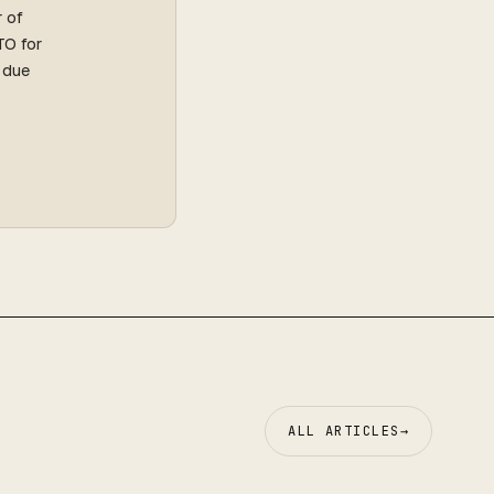
r of
TO for
l due
ALL ARTICLES
→