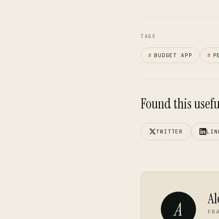
TAGS
#
BUDGET APP
#
P
Found this useful
TWITTER
LIN
Al
A
FR