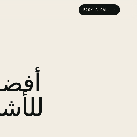
BOOK A CALL →
أفضل
للأش