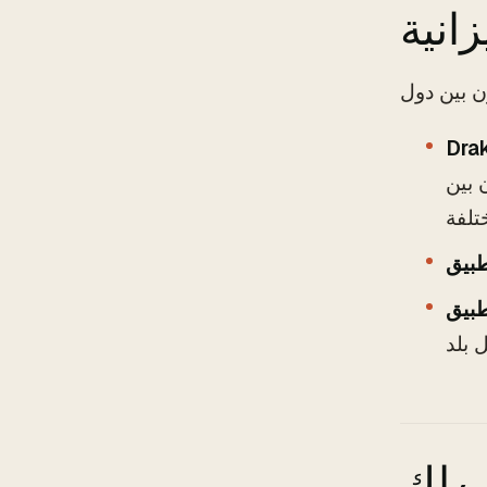
انية
Dra
 بين
ب لك