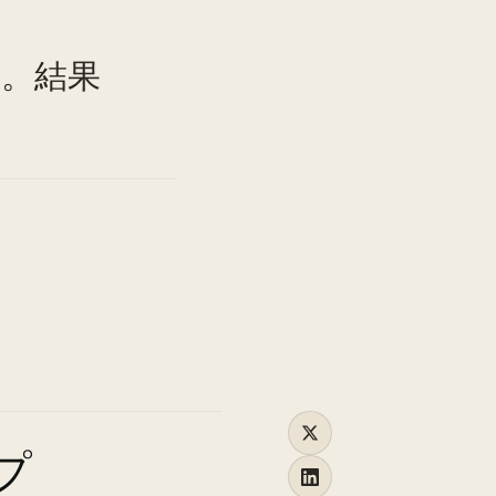
TO
た。結果
プ