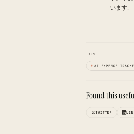
います。
TAGS
#
AI EXPENSE TRACK
Found this useful
TWITTER
LIN