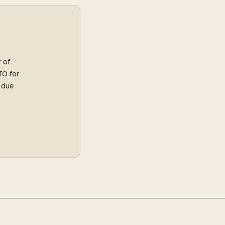
r of
TO for
l due