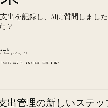
C
間支出を記録し、AIに質問しまし
た？
tsiuk
- Sunnyvale, CA
UPDATED
AUG 7, 2026
READ TIME
1 MIN
と支出管理の新しいステッ