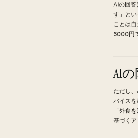
AIの回
す」とい
ことは自
6000
AI
ただし、
バイスを
「外食を
基づくア