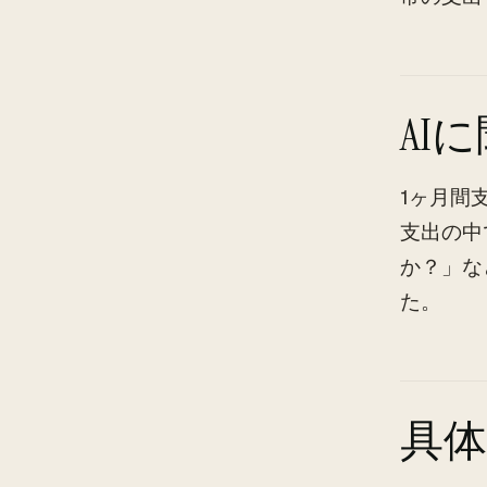
AI
1ヶ月間
支出の中
か？」な
た。
具