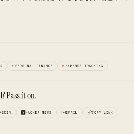
ER
#
PERSONAL FINANCE
#
EXPENSE-TRACKING
? Pass it on.
KEDIN
HACKER NEWS
EMAIL
COPY LINK