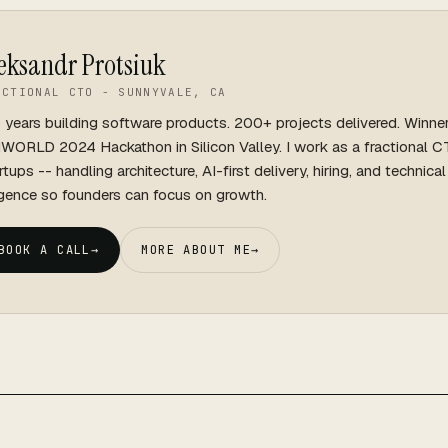
eksandr Protsiuk
ACTIONAL CTO - SUNNYVALE, CA
 years building software products. 200+ projects delivered. Winne
WORLD 2024 Hackathon in Silicon Valley. I work as a fractional C
rtups -- handling architecture, AI-first delivery, hiring, and technica
igence so founders can focus on growth.
BOOK A CALL
→
MORE ABOUT ME
→