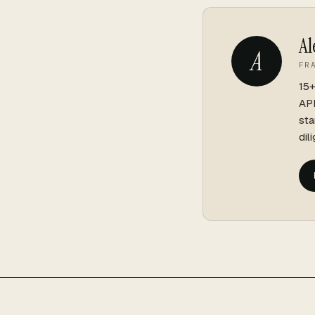
Al
A
FR
15+
API
sta
dil