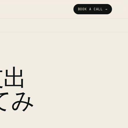
BOOK A CALL →
支出
てみ