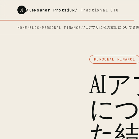
A
Aleksandr Protsiuk
/ Fractional CTO
AIアプリに私の支出について質
HOME
/
BLOG
/
PERSONAL FINANCE
/
PERSONAL FINANCE
AI
に
た