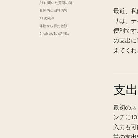
AIに聞いた質問の例
最近、私
具体的な回答内容
AIの限界
リは、テ
体験から得た教訓
便利です
DrakeAIの活用法
の支出に
えてくれ
支
最初のス
ンチに1
入力も可
常の支出