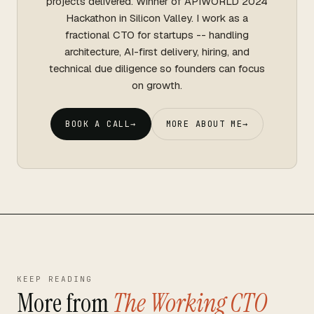
projects delivered. Winner of APIWORLD 2024
Hackathon in Silicon Valley. I work as a
fractional CTO for startups -- handling
architecture, AI-first delivery, hiring, and
technical due diligence so founders can focus
on growth.
BOOK A CALL
→
MORE ABOUT ME
→
KEEP READING
More from
The Working CTO