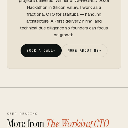
projects delivered. Winner of APIWORLD 2024
Hackathon in Silicon Valley. I work as a
fractional CTO for startups -- handling
architecture, AI-first delivery, hiring, and
technical due diligence so founders can focus
on growth.
BOOK A CALL
→
MORE ABOUT ME
→
KEEP READING
More from
The Working CTO