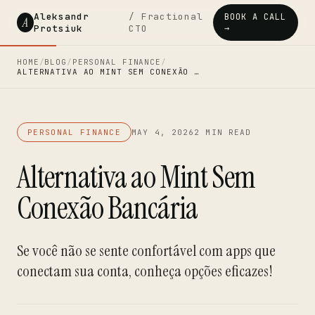
Aleksandr
/ Fractional
BOOK A CALL
A
Protsiuk
CTO
→
HOME
/
BLOG
/
PERSONAL FINANCE
/
ALTERNATIVA AO MINT SEM CONEXÃO …
PERSONAL FINANCE
MAY 4, 2026
2 MIN READ
Alternativa ao Mint Sem
Conexão Bancária
Se você não se sente confortável com apps que
conectam sua conta, conheça opções eficazes!