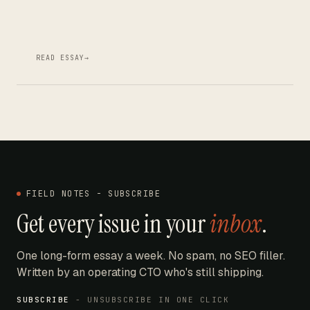
READ ESSAY
→
FIELD NOTES - SUBSCRIBE
Get every issue in your
inbox
.
One long-form essay a week. No spam, no SEO filler.
Written by an operating CTO who's still shipping.
SUBSCRIBE
- UNSUBSCRIBE IN ONE CLICK