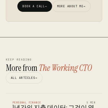
BOOK A CALL
→
MORE ABOUT ME
→
KEEP READING
More from
The Working CTO
ALL ARTICLES
→
PERSONAL FINANCE
5 MIN
1년간의 지출 데이터: 그것이 열