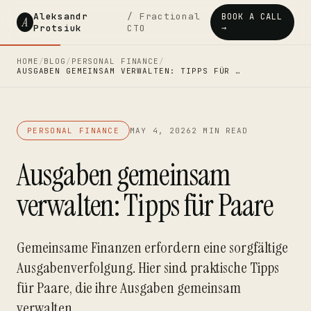
Aleksandr
/ Fractional
BOOK A CALL
A
Protsiuk
CTO
→
HOME
/
BLOG
/
PERSONAL FINANCE
/
AUSGABEN GEMEINSAM VERWALTEN: TIPPS FÜR …
PERSONAL FINANCE
MAY 4, 2026
2 MIN READ
Ausgaben gemeinsam
verwalten: Tipps für Paare
Gemeinsame Finanzen erfordern eine sorgfältige
Ausgabenverfolgung. Hier sind praktische Tipps
für Paare, die ihre Ausgaben gemeinsam
verwalten.