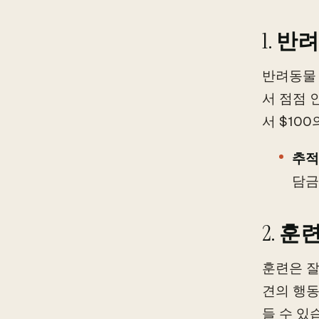
1.
반려
반려동물 
서 점점 
서 $10
추적
담금
2.
훈련
훈련은 잘
견의 행동
들 수 있