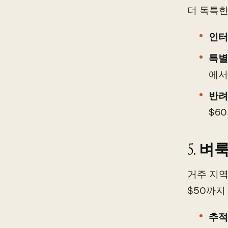
더 독특한
인터
특별
에서
반려
$6
5.
벼룩
거주 지역
$50까지
추적