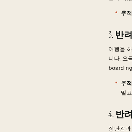
추적
3.
반려동
여행을 하
니다. 요
boardi
추적
말고
4.
반려
장난감과 