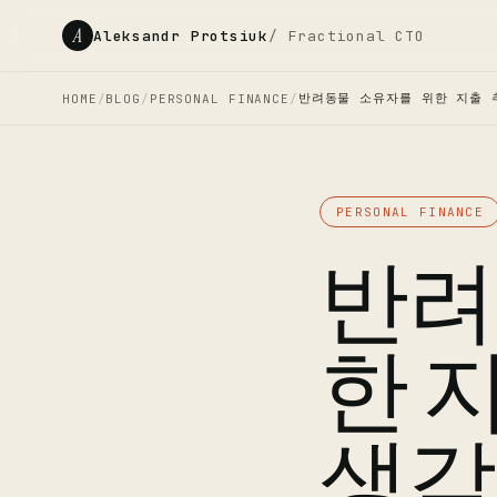
A
Aleksandr Protsiuk
/ Fractional CTO
반려동물 소유자를 위한 지출 
HOME
/
BLOG
/
PERSONAL FINANCE
/
PERSONAL FINANCE
반려
한 
생각