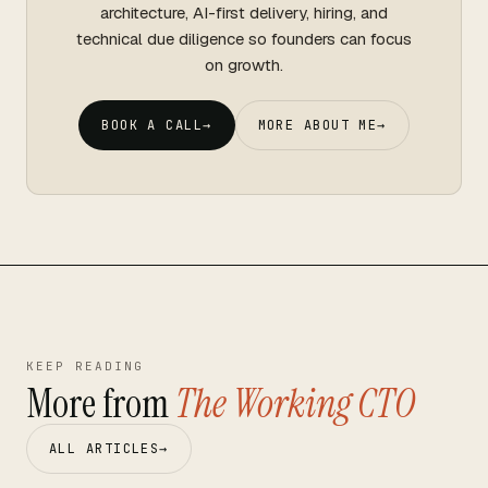
architecture, AI-first delivery, hiring, and
technical due diligence so founders can focus
on growth.
BOOK A CALL
→
MORE ABOUT ME
→
KEEP READING
More from
The Working CTO
ALL ARTICLES
→