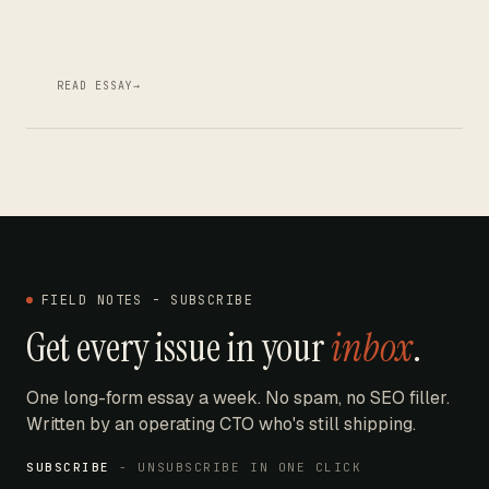
READ ESSAY
→
FIELD NOTES - SUBSCRIBE
Get every issue in your
inbox
.
One long-form essay a week. No spam, no SEO filler.
Written by an operating CTO who's still shipping.
SUBSCRIBE
- UNSUBSCRIBE IN ONE CLICK