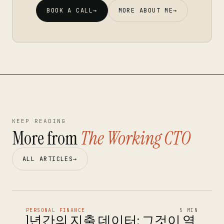
BOOK A CALL
→
MORE ABOUT ME
→
KEEP READING
More from
The Working CTO
ALL ARTICLES
→
PERSONAL FINANCE
5 MIN
1년간의 지출 데이터: 그것이 열