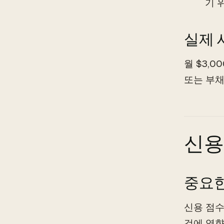
기 
실제 
월 $3,0
또는 부채
신용
중요한
신용 점수
것에 영향