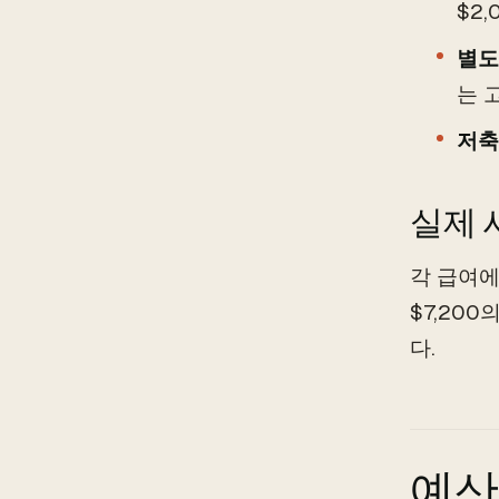
$2
별도
는 
저축
실제 
각 급여에
$7,20
다.
예산