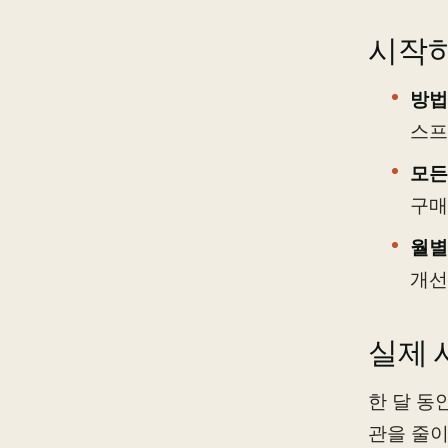
시작하
방법
스프
모든
구매
월별
개선
실제 
한 달 동
관을 줄이