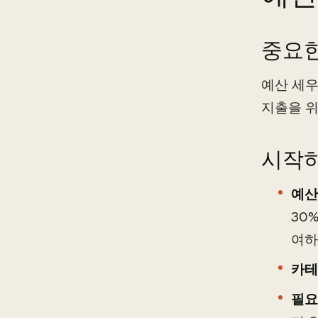
중요한
예산 세우
지출을 위
시작하
예산
30
여하
카테
필요