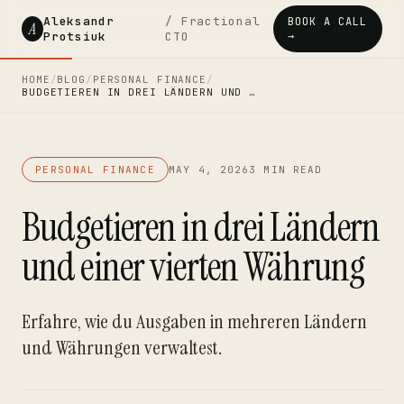
Aleksandr
/ Fractional
BOOK A CALL
A
Protsiuk
CTO
→
HOME
/
BLOG
/
PERSONAL FINANCE
/
BUDGETIEREN IN DREI LÄNDERN UND …
PERSONAL FINANCE
MAY 4, 2026
3 MIN READ
Budgetieren in drei Ländern
und einer vierten Währung
Erfahre, wie du Ausgaben in mehreren Ländern
und Währungen verwaltest.