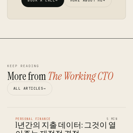
BOOK A CALL
→
MORE ABOUT ME
→
KEEP READING
More from
The Working CTO
ALL ARTICLES
→
PERSONAL FINANCE
5 MIN
1년간의 지출 데이터: 그것이 열