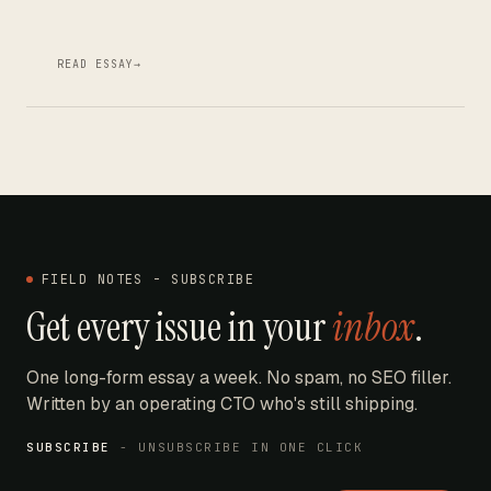
READ ESSAY
→
FIELD NOTES - SUBSCRIBE
Get every issue in your
inbox
.
One long-form essay a week. No spam, no SEO filler.
Written by an operating CTO who's still shipping.
SUBSCRIBE
- UNSUBSCRIBE IN ONE CLICK