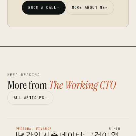
BOOK A CALL
→
MORE ABOUT ME
→
KEEP READING
More from
The Working CTO
ALL ARTICLES
→
PERSONAL FINANCE
5 MIN
1년간의 지출 데이터: 그것이 열