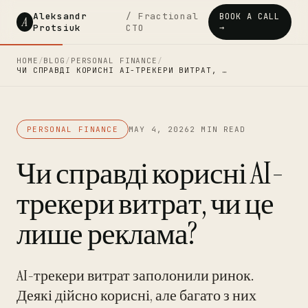
Aleksandr
/ Fractional
BOOK A CALL
A
Protsiuk
CTO
→
HOME
/
BLOG
/
PERSONAL FINANCE
/
ЧИ СПРАВДІ КОРИСНІ AI-ТРЕКЕРИ ВИТРАТ, …
PERSONAL FINANCE
MAY 4, 2026
2 MIN READ
Чи справді корисні AI-
трекери витрат, чи це
лише реклама?
AI-трекери витрат заполонили ринок.
Деякі дійсно корисні, але багато з них