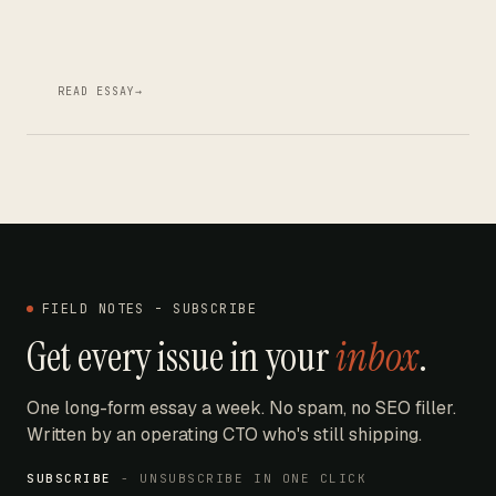
READ ESSAY
→
FIELD NOTES - SUBSCRIBE
Get every issue in your
inbox
.
One long-form essay a week. No spam, no SEO filler.
Written by an operating CTO who's still shipping.
SUBSCRIBE
- UNSUBSCRIBE IN ONE CLICK