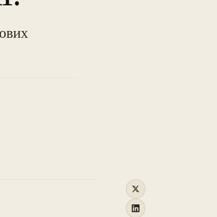
TO
сових