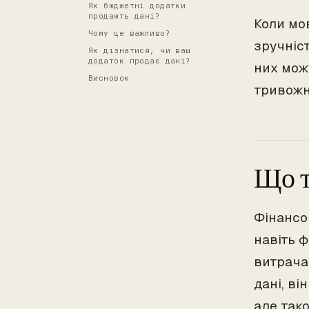
Як бюджетні додатки
продають дані?
Коли мо
Чому це важливо?
зручніст
Як дізнатися, чи ваш
додаток продає дані?
них мож
Висновок
тривожн
Що т
Фінансо
навіть ф
витрача
дані, в
але так