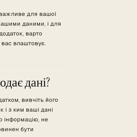
, важливе для вашої
 вашими даними, і для
додаток, варто
а вас влаштовує.
одає дані?
тком, вивчіть його
к і з ким ваші дані
ю інформацію, не
овинен бути