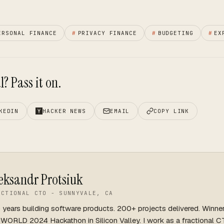
ERSONAL FINANCE
#
PRIVACY FINANCE
#
BUDGETING
#
EX
? Pass it on.
KEDIN
HACKER NEWS
EMAIL
COPY LINK
eksandr Protsiuk
ACTIONAL CTO - SUNNYVALE, CA
 years building software products. 200+ projects delivered. Winne
WORLD 2024 Hackathon in Silicon Valley. I work as a fractional C