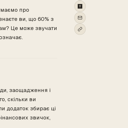
умаємо про
 знаєте ви, що 60% з
бам? Це може звучати
означає.
оди, заощадження і
о, скільки ви
ли додаток збирає ці
фінансових звичок,