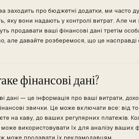
ва заходить про бюджетні додатки, ми часто д
ь, яку вони надають у контролі витрат. Але чи
уть продавати ваші фінансові дані третім осо
о, але давайте розберемося, що це насправді 
аке фінансові дані?
ві дані — це інформація про ваші витрати, дох
інансові звички. Це може включати все: від тог
єте на каву, до ваших регулярних платежів. Ко
ін може використовувати їх для аналізу ваших 
ож може продавати їх рекламодавцям.