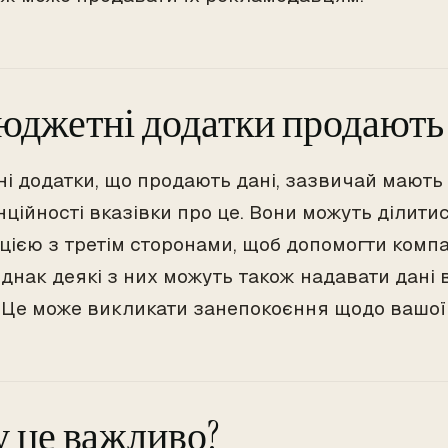
юджетні додатки продають 
і додатки, що продають дані, зазвичай мають у
нційності вказівки про це. Вони можуть ділит
цією з третім сторонами, щоб допомогти комп
Однак деякі з них можуть також надавати дані 
. Це може викликати занепокоєння щодо вашої 
 це важливо?