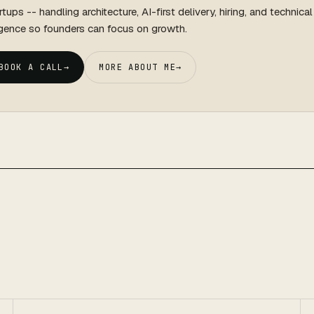
rtups -- handling architecture, AI-first delivery, hiring, and technica
igence so founders can focus on growth.
BOOK A CALL
→
MORE ABOUT ME
→