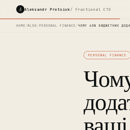
A
Aleksandr Protsiuk
/ Fractional CTO
HOME
/
BLOG
/
PERSONAL FINANCE
/
ЧОМУ 60% БЮДЖЕТНИХ ДОД
PERSONAL FINANCE
Чому
дода
ваші