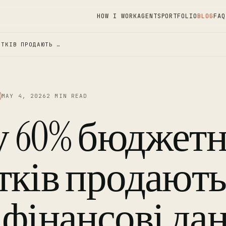
HOW I WORK
AGENTS
PORTFOLIO
BLOG
FAQ
АТКІВ ПРОДАЮТЬ …
MAY 4, 2026
2 MIN READ
 60% бюджет
тків продают
 фінансові дан