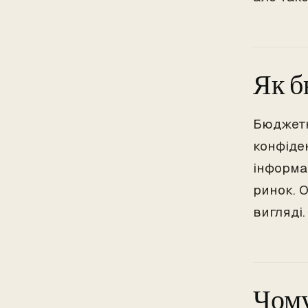
Як б
Бюджетн
конфіде
інформа
ринок. 
вигляді
Чому