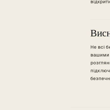
відкрит
Вис
Не всі б
вашими 
розглян
підключ
безпечн