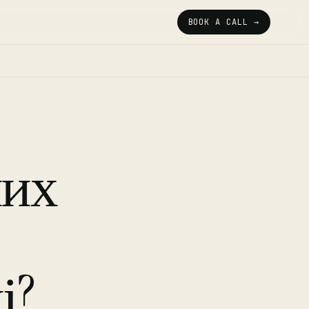
BOOK A CALL →
них
ь
і?