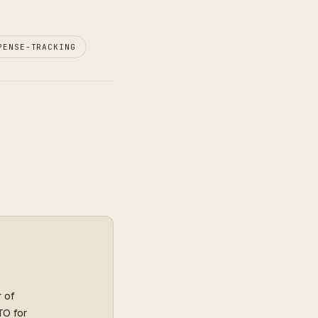
PENSE-TRACKING
r of
TO for