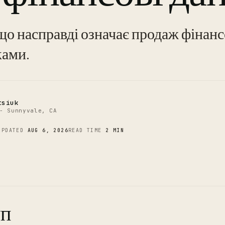
C
що насправді означає продаж фінан
ками.
tsiuk
- Sunnyvale, CA
UPDATED
AUG 6, 2026
READ TIME
2 MIN
уп