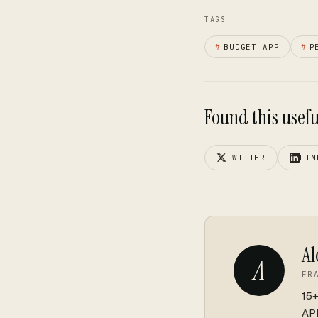
TAGS
#
BUDGET APP
#
P
Found this useful
TWITTER
LIN
Al
A
FR
15+
API