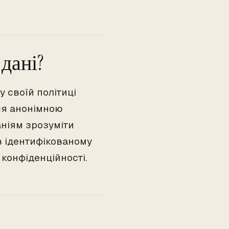
дані?
 своїй політиці
ися анонімною
аніям зрозуміти
в ідентифікованому
конфіденційності.