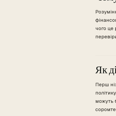
Розумін
фінансов
чого це
перевіри
Як д
Перш ні
політику
можуть 
соромте