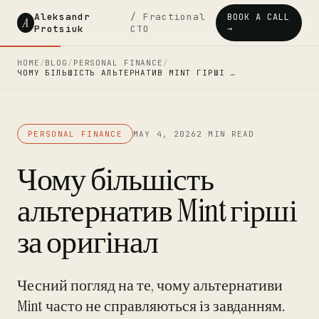
Aleksandr
/ Fractional
BOOK A CALL
A
Protsiuk
CTO
→
HOME
/
BLOG
/
PERSONAL FINANCE
/
ЧОМУ БІЛЬШІСТЬ АЛЬТЕРНАТИВ MINT ГІРШІ …
PERSONAL FINANCE
MAY 4, 2026
2 MIN READ
Чому більшість
альтернатив Mint гірші
за оригінал
Чесний погляд на те, чому альтернативи
Mint часто не справляються із завданням.