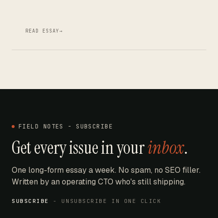
READ ESSAY
→
FIELD NOTES - SUBSCRIBE
Get every issue in your
inbox
.
One long-form essay a week. No spam, no SEO filler.
Written by an operating CTO who's still shipping.
SUBSCRIBE
- UNSUBSCRIBE IN ONE CLICK