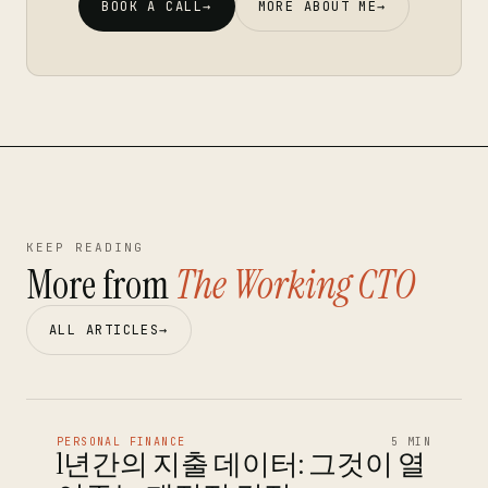
BOOK A CALL
→
MORE ABOUT ME
→
KEEP READING
More from
The Working CTO
ALL ARTICLES
→
PERSONAL FINANCE
5 MIN
1년간의 지출 데이터: 그것이 열