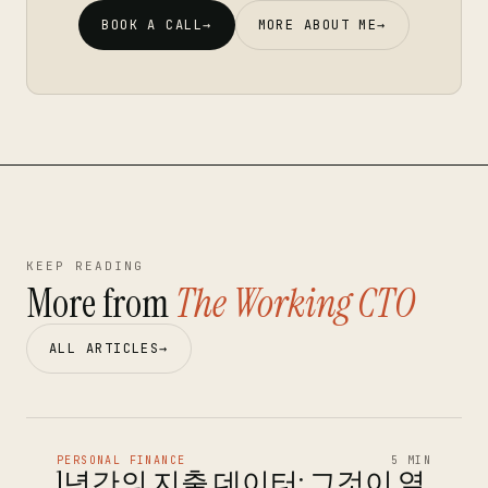
BOOK A CALL
→
MORE ABOUT ME
→
KEEP READING
More from
The Working CTO
ALL ARTICLES
→
PERSONAL FINANCE
5 MIN
1년간의 지출 데이터: 그것이 열