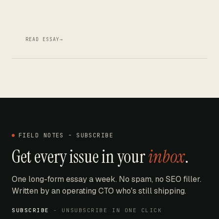
READ ESSAY
→
FIELD NOTES - SUBSCRIBE
Get every issue in your
inbox
.
One long-form essay a week. No spam, no SEO filler.
Written by an operating CTO who's still shipping.
SUBSCRIBE
- UNSUBSCRIBE IN ONE CLICK