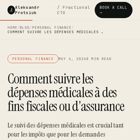
Aleksandr
/ Fractional
BOOK A CALL
A
Protsiuk
CTO
→
HOME
/
BLOG
/
PERSONAL FINANCE
/
COMMENT SUIVRE LES DÉPENSES MÉDICALES …
PERSONAL FINANCE
MAY 6, 2026
8 MIN READ
Comment suivre les
dépenses médicales à des
fins fiscales ou d'assurance
Le suivi des dépenses médicales est crucial tant
pour les impôts que pour les demandes