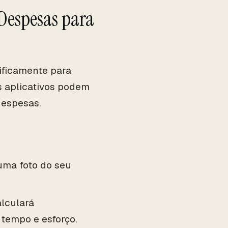
 Despesas para
cificamente para
s aplicativos podem
despesas.
uma foto do seu
alculará
tempo e esforço.