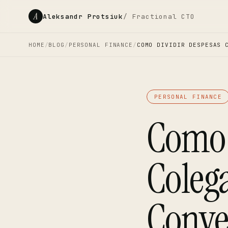
A
Aleksandr Protsiuk
/ Fractional CTO
HOME
/
BLOG
/
PERSONAL FINANCE
/
COMO DIVIDIR DESPESAS 
PERSONAL FINANCE
Como 
Coleg
Conve