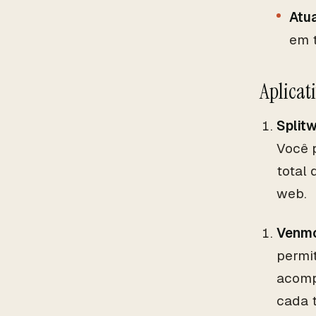
Atu
em 
Aplicat
Splitw
Você 
total 
web.
Venm
permi
acomp
cada t