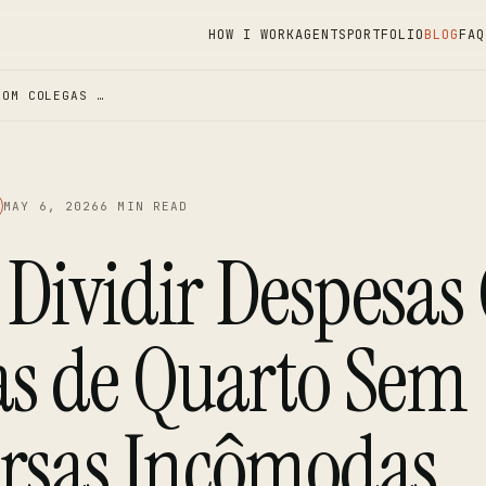
HOW I WORK
AGENTS
PORTFOLIO
BLOG
FAQ
COM COLEGAS …
MAY 6, 2026
6 MIN READ
Dividir Despesas
as de Quarto Sem
rsas Incômodas