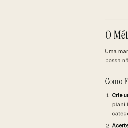
O Mét
Uma mane
possa nã
Como F
Crie 
plani
catego
Acert