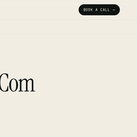
BOOK A CALL →
 Com