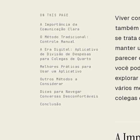
ON THIS PAGE
Viver co
A Importância da
também p
Comunicação Clara
se trata
O Método Tradicional:
Controle Manual
manter u
A Era Digital: Aplicativo
de Divisão de Despesas
parecer 
para Colegas de Quarto
você pod
Melhores Práticas para
Usar um Aplicativo
explorar
Outros Métodos a
Considerar
vários m
Dicas para Navegar
Conversas Desconfortáveis
colegas 
Conclusão
A Imp