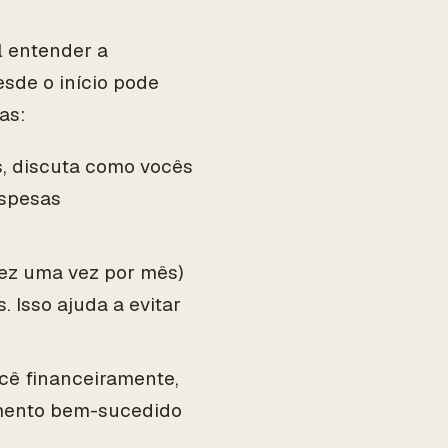
l entender a
esde o início pode
as:
s, discuta como vocês
espesas
vez uma vez por mês)
 Isso ajuda a evitar
ocê financeiramente,
amento bem-sucedido