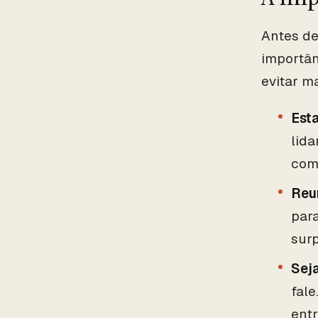
Antes de
importân
evitar m
Est
lid
com
Reu
para
sur
Sej
fal
entr