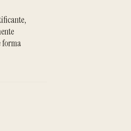
ificante,
mente
e forma
TO