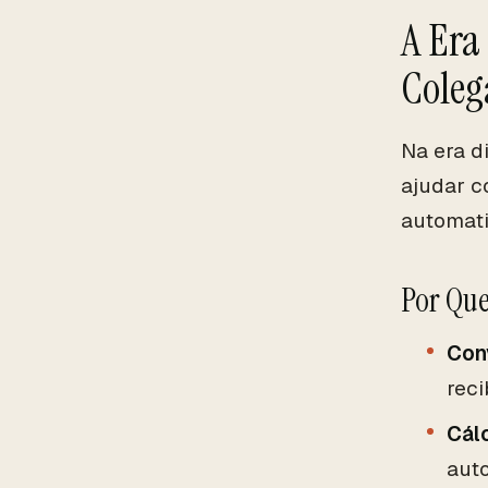
A Era
Coleg
Na era d
ajudar c
automati
Por Que
Con
reci
Cál
aut