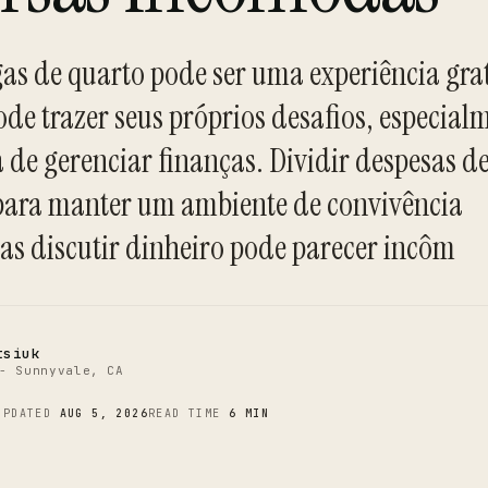
as de quarto pode ser uma experiência grat
e trazer seus próprios desafios, especial
 de gerenciar finanças. Dividir despesas d
C
l para manter um ambiente de convivência
s discutir dinheiro pode parecer incôm
tsiuk
- Sunnyvale, CA
UPDATED
AUG 5, 2026
READ TIME
6 MIN