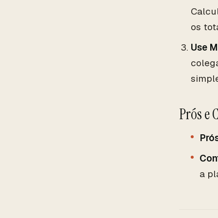
Calcu
os tot
Use M
coleg
simpl
Prós e 
Pró
Con
a pl