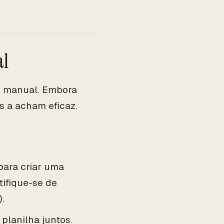
al
e manual. Embora
 a acham eficaz.
para criar uma
tifique-se de
.
 planilha juntos.