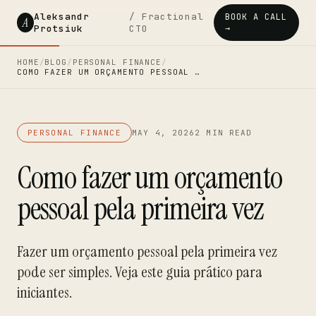
Aleksandr
/ Fractional
BOOK A CALL
A
Protsiuk
CTO
→
HOME
/
BLOG
/
PERSONAL FINANCE
/
COMO FAZER UM ORÇAMENTO PESSOAL …
PERSONAL FINANCE
MAY 4, 2026
2 MIN READ
Como fazer um orçamento
pessoal pela primeira vez
Fazer um orçamento pessoal pela primeira vez
pode ser simples. Veja este guia prático para
iniciantes.