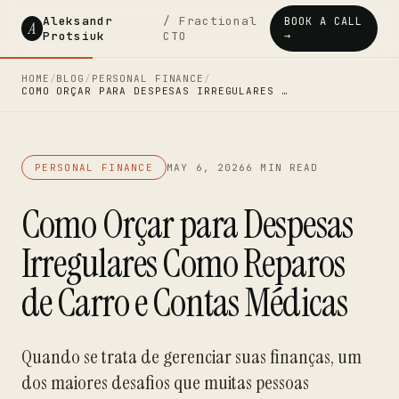
Aleksandr
/ Fractional
BOOK A CALL
A
Protsiuk
CTO
→
HOME
/
BLOG
/
PERSONAL FINANCE
/
COMO ORÇAR PARA DESPESAS IRREGULARES …
PERSONAL FINANCE
MAY 6, 2026
6 MIN READ
Como Orçar para Despesas
Irregulares Como Reparos
de Carro e Contas Médicas
Quando se trata de gerenciar suas finanças, um
dos maiores desafios que muitas pessoas