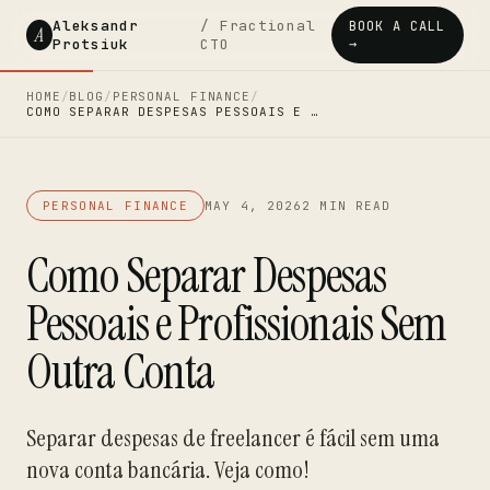
Aleksandr
/ Fractional
BOOK A CALL
A
Protsiuk
CTO
→
HOME
/
BLOG
/
PERSONAL FINANCE
/
COMO SEPARAR DESPESAS PESSOAIS E …
PERSONAL FINANCE
MAY 4, 2026
2 MIN READ
Como Separar Despesas
Pessoais e Profissionais Sem
Outra Conta
Separar despesas de freelancer é fácil sem uma
nova conta bancária. Veja como!