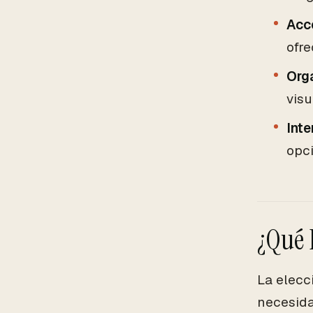
Acce
ofr
Org
visu
Inte
opci
¿Qué 
La elecc
necesidad