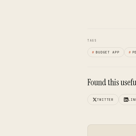
TAGS
#
BUDGET APP
#
P
Found this useful
TWITTER
LIN