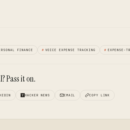
ERSONAL FINANCE
#
VOICE EXPENSE TRACKING
#
EXPENSE-T
? Pass it on.
KEDIN
HACKER NEWS
EMAIL
COPY LINK