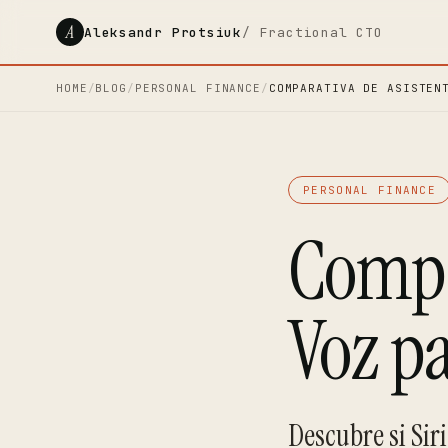
A
Aleksandr Protsiuk
/ Fractional CTO
HOME
/
BLOG
/
PERSONAL FINANCE
/
COMPARATIVA DE ASISTEN
PERSONAL FINANCE
Compa
Voz pa
Descubre si Sir