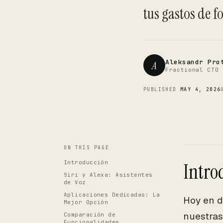
tus gastos de f
Aleksandr Pro
A
Fractional CTO 
PUBLISHED
MAY 4, 2026
ON THIS PAGE
Introducción
Intro
Siri y Alexa: Asistentes
de Voz
Aplicaciones Dedicadas: La
Hoy en d
Mejor Opción
nuestras
Comparación de
Funcionalidades