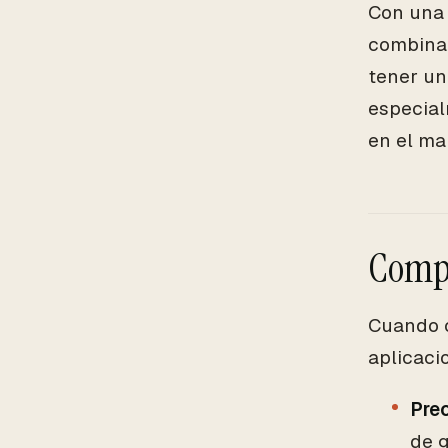
Con una 
combina 
tener un
especial
en el ma
Compa
Cuando c
aplicaci
Prec
de g