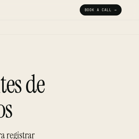
BOOK A CALL →
tes de
os
a registrar