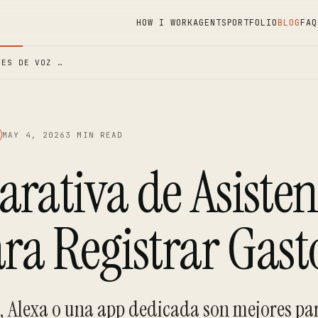
HOW I WORK
AGENTS
PORTFOLIO
BLOG
FAQ
TES DE VOZ …
MAY 4, 2026
3 MIN READ
rativa de Asisten
ra Registrar Gast
i, Alexa o una app dedicada son mejores par