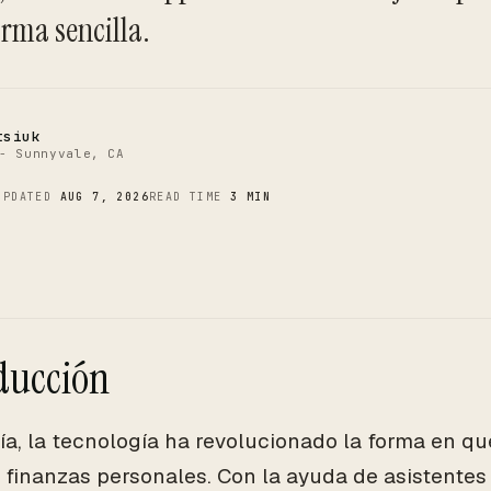
C
orma sencilla.
tsiuk
- Sunnyvale, CA
UPDATED
AUG 7, 2026
READ TIME
3 MIN
ducción
ía, la tecnología ha revolucionado la forma en 
 finanzas personales. Con la ayuda de asistentes 