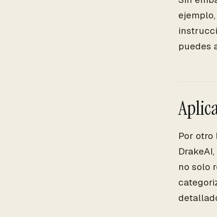
ejemplo,
instrucc
puedes a
Aplic
Por otro
DrakeAI,
no solo 
categori
detallad