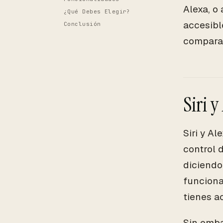
Alexa, o
¿Qué Debes Elegir?
accesibl
Conclusión
comparar
Siri y
Siri y A
control 
diciendo
funciona
tienes a
Sin emba