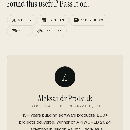
Found this useful? Pass it on.
TWITTER
LINKEDIN
HACKER NEWS
EMAIL
COPY LINK
A
Aleksandr Protsiuk
FRACTIONAL CTO - SUNNYVALE, CA
15+ years building software products. 200+
projects delivered. Winner of APIWORLD 2024
Hackathon in Silicon Valley. I work as a