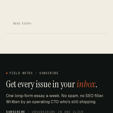
READ ESSAY
→
FIELD NOTES - SUBSCRIBE
Get every issue in your
inbox
.
One long-form essay a week. No spam, no SEO filler.
Written by an operating CTO who's still shipping.
SUBSCRIBE
- UNSUBSCRIBE IN ONE CLICK