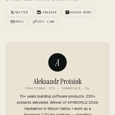
TWITTER
LINKEDIN
HACKER NEWS
EMAIL
COPY LINK
A
Aleksandr Protsiuk
FRACTIONAL CTO - SUNNYVALE, CA
15+ years building software products. 200+
projects delivered. Winner of APIWORLD 2024
Hackathon in Silicon Valley. I work as a
fractional CTO for startups -- handling