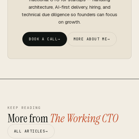
architecture, AI-first delivery, hiring, and
technical due diligence so founders can focus
on growth.
BOOK A CALL
→
MORE ABOUT ME
→
KEEP READING
More from
The Working CTO
ALL ARTICLES
→