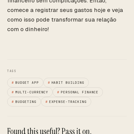
financeiro sem complicações. Então,
comece a registrar seus gastos hoje e veja
como isso pode transformar sua relação
com o dinheiro!
TAGS
#
BUDGET APP
#
HABIT BUILDING
#
MULTI-CURRENCY
#
PERSONAL FINANCE
#
BUDGETING
#
EXPENSE-TRACKING
Found this useful? Pass it on.