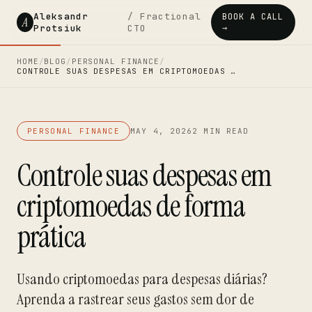
Aleksandr
/ Fractional
BOOK A CALL
A
Protsiuk
CTO
→
HOME
/
BLOG
/
PERSONAL FINANCE
/
CONTROLE SUAS DESPESAS EM CRIPTOMOEDAS …
PERSONAL FINANCE
MAY 4, 2026
2 MIN READ
Controle suas despesas em
criptomoedas de forma
prática
Usando criptomoedas para despesas diárias?
Aprenda a rastrear seus gastos sem dor de