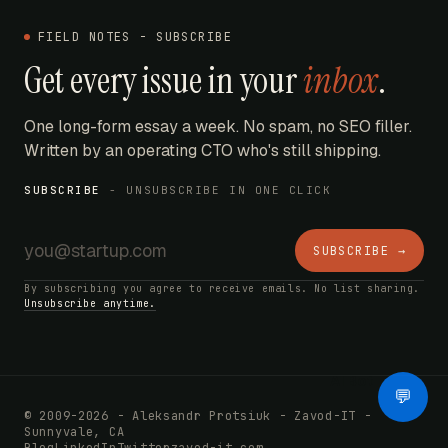
FIELD NOTES - SUBSCRIBE
Get every issue in your
inbox
.
One long-form essay a week. No spam, no SEO filler.
Written by an operating CTO who's still shipping.
SUBSCRIBE
- UNSUBSCRIBE IN ONE CLICK
SUBSCRIBE →
By subscribing you agree to receive emails. No list sharing.
Unsubscribe anytime.
AI Bot
💬
© 2009-2026 - Aleksandr Protsiuk - Zavod-IT -
Sunnyvale, CA