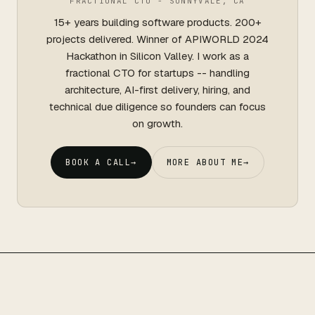
FRACTIONAL CTO - SUNNYVALE, CA
15+ years building software products. 200+
projects delivered. Winner of APIWORLD 2024
Hackathon in Silicon Valley. I work as a
fractional CTO for startups -- handling
architecture, AI-first delivery, hiring, and
technical due diligence so founders can focus
on growth.
BOOK A CALL
→
MORE ABOUT ME
→