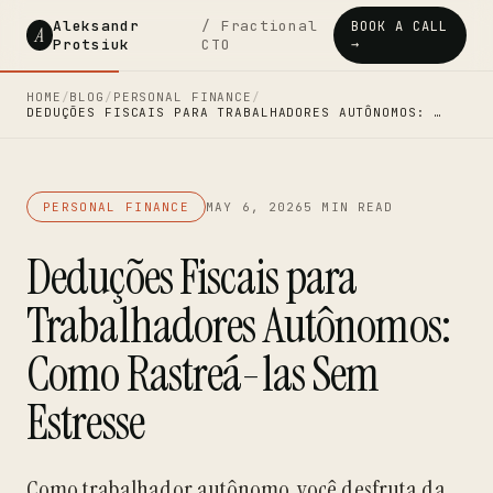
Aleksandr
/ Fractional
BOOK A CALL
A
Protsiuk
CTO
→
HOME
/
BLOG
/
PERSONAL FINANCE
/
DEDUÇÕES FISCAIS PARA TRABALHADORES AUTÔNOMOS: …
PERSONAL FINANCE
MAY 6, 2026
5 MIN READ
Deduções Fiscais para
Trabalhadores Autônomos:
Como Rastreá-las Sem
Estresse
Como trabalhador autônomo, você desfruta da