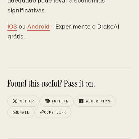
adequado pode levar a economias
significativas.
iOS
ou
Android
- Experimente o DrakeAI
grátis.
Found this useful? Pass it on.
TWITTER
LINKEDIN
HACKER NEWS
EMAIL
COPY LINK