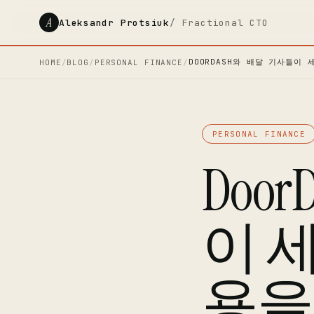
A
Aleksandr Protsiuk
/ Fractional CTO
DOORDASH와 배달 기사들이 
HOME
/
BLOG
/
PERSONAL FINANCE
/
PERSONAL FINANCE
Doo
이 
용을