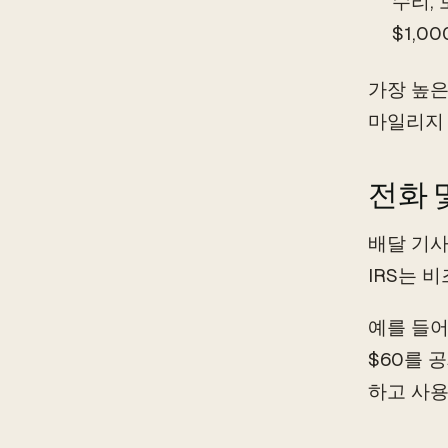
수리, 
$1,0
가장 높은
마일리지 
전화 
배달 기사
IRS는 
예를 들어
$60를 
하고 사용