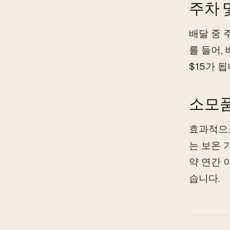
주차 
배달 중 
를 들어,
$15가 
소모품
효과적으로
는 보온 
약 연간 
습니다.