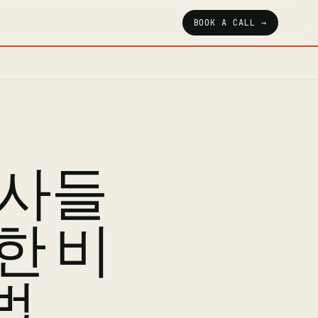
BOOK A CALL →
 기사들
한 비
법