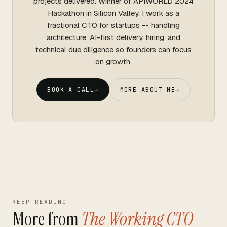
projects delivered. Winner of APIWORLD 2024
Hackathon in Silicon Valley. I work as a
fractional CTO for startups -- handling
architecture, AI-first delivery, hiring, and
technical due diligence so founders can focus
on growth.
BOOK A CALL
→
MORE ABOUT ME
→
KEEP READING
More from
The Working CTO