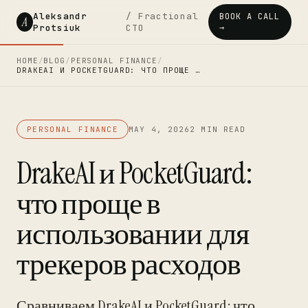
Aleksandr
/ Fractional
BOOK A CALL
A
Protsiuk
CTO
→
HOME
/
BLOG
/
PERSONAL FINANCE
/
DRAKEAI И POCKETGUARD: ЧТО ПРОЩЕ …
PERSONAL FINANCE
MAY 4, 2026
2 MIN READ
DrakeAI и PocketGuard:
что проще в
использовании для
трекеров расходов
Сравниваем DrakeAI и PocketGuard: что