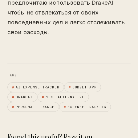
предпочитаю использовать DrakeAI,
чтобы не отвлекаться от своих
повседневных дел и легко отслеживать
свои расходы.
TAGS
#
AI EXPENSE TRACKER
#
BUDGET APP
#
DRAKEAI
#
MINT ALTERNATIVE
#
PERSONAL FINANCE
#
EXPENSE-TRACKING
Found this useful? Pass it on.