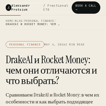
Aleksandr
/ Fractional
BOOK A CALL
A
Protsiuk
CTO
→
HOME
/
BLOG
/
PERSONAL FINANCE
/
DRAKEAI И ROCKET MONEY: ЧЕМ …
PERSONAL FINANCE
MAY 4, 2026
2 MIN READ
DrakeAI и Rocket Money:
чем они отличаются и
что выбрать?
Сравниваем DrakeAI и Rocket Money: в чем их
особенности и как выбрать подходящее