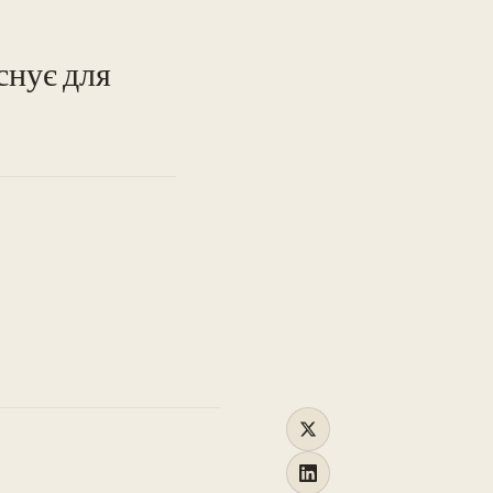
TO
існує для