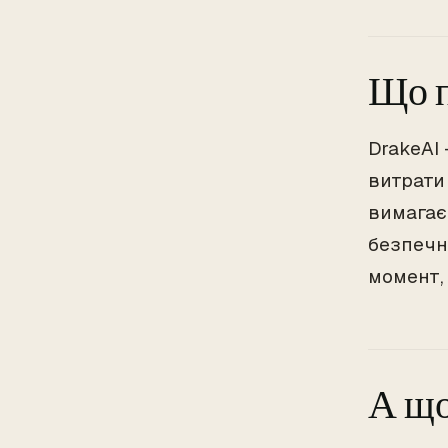
Що п
DrakeAI
витрати 
вимагає
безпечн
момент, 
А що 