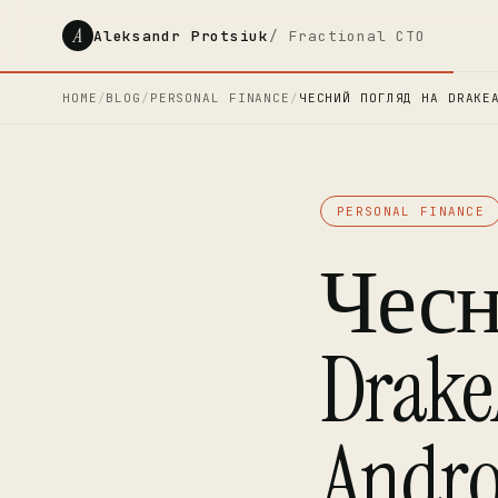
A
Aleksandr Protsiuk
/ Fractional CTO
HOME
/
BLOG
/
PERSONAL FINANCE
/
ЧЕСНИЙ ПОГЛЯД НА DRAKE
PERSONAL FINANCE
Чесн
Drake
Andro