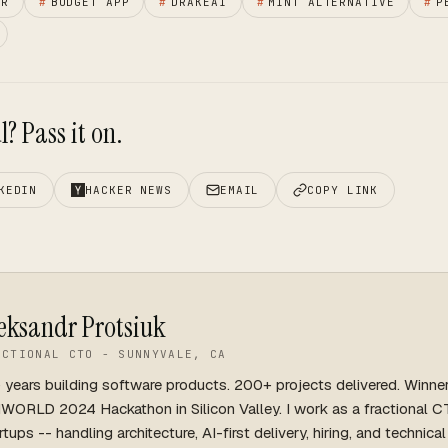
ER
#
BUDGET APP
#
DRAKEAI
#
MINT ALTERNATIVE
#
P
? Pass it on.
KEDIN
HACKER NEWS
EMAIL
COPY LINK
eksandr Protsiuk
ACTIONAL CTO - SUNNYVALE, CA
 years building software products. 200+ projects delivered. Winne
WORLD 2024 Hackathon in Silicon Valley. I work as a fractional C
rtups -- handling architecture, AI-first delivery, hiring, and technica