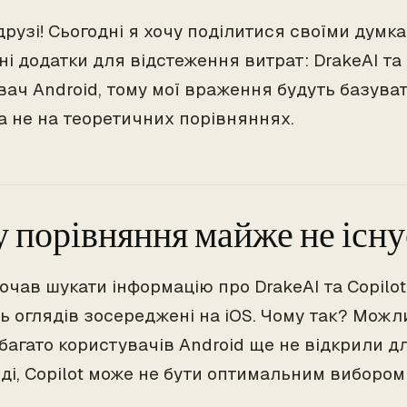
друзі! Сьогодні я хочу поділитися своїми думк
і додатки для відстеження витрат: DrakeAI та C
вач Android, тому мої враження будуть базува
 а не на теоретичних порівняннях.
 порівняння майже не існу
очав шукати інформацію про DrakeAI та Copilot
ь оглядів зосереджені на iOS. Чому так? Можли
багато користувачів Android ще не відкрили дл
ді, Copilot може не бути оптимальним вибором 