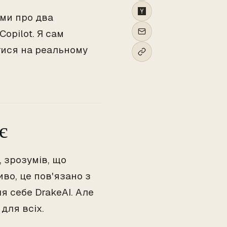
ами про два
opilot. Я сам
тися на реальному
є
, зрозумів, що
во, це пов'язано з
я себе DrakeAI. Але
для всіх.