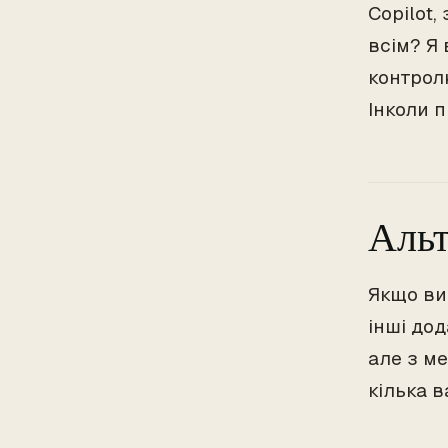
Copilot,
всім? Я 
контрол
Інколи п
Альт
Якщо ви 
інші дод
але з м
кілька в