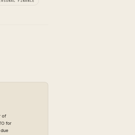
ERSONAL FINANCE
r of
TO for
l due