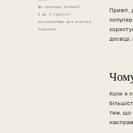
Що пропонує DrakeAI
Привіт, 
А що з Copilot?
популярн
Альтернативи для Android
користу
Підсумки
досвіді,
Чому
Коли я п
більшіст
тим, що 
насправ