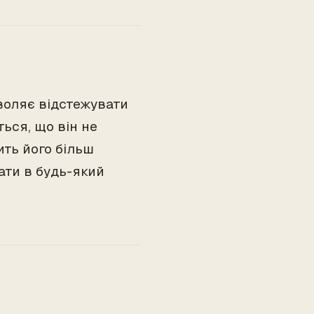
зволяє відстежувати
ься, що він не
ить його більш
ати в будь-який