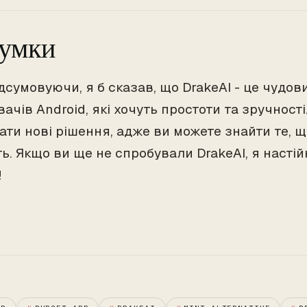
сумки
дсумовуючи, я б сказав, що DrakeAI - це чудов
ачів Android, які хочуть простоти та зручності
ати нові рішення, адже ви можете знайти те, 
ть. Якщо ви ще не спробували DrakeAI, я насті
!