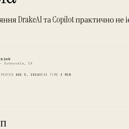
C
ння DrakeAI та Copilot практично не 
tsiuk
- Sunnyvale, CA
UPDATED
AUG 5, 2026
READ TIME
2 MIN
уп