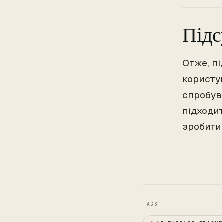
Під
Отже, пі
користув
спробув
підходи
зробити
TAGS