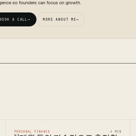
igence so founders can focus on growth.
BOOK A CALL
→
MORE ABOUT ME
→
PERSONAL FINANCE
4 MIN