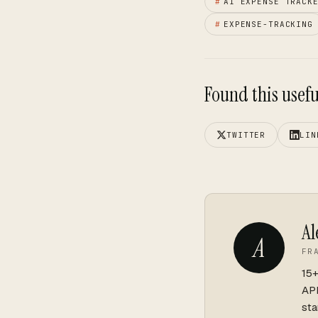
#
AI EXPENSE TRACK
#
EXPENSE-TRACKING
Found this useful
TWITTER
LIN
Al
A
FR
15+
API
sta