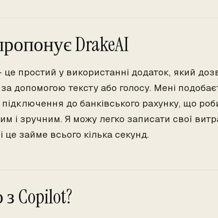
ропонує DrakeAI
 - це простий у використанні додаток, який до
за допомогою тексту або голосу. Мені подобаєт
 підключення до банківського рахунку, що роб
им і зручним. Я можу легко записати свої витр
і це займе всього кілька секунд.
з Copilot?