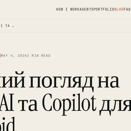
HOW I WORK
AGENTS
PORTFOLIO
BLOG
FAQ
AI ТА …
MAY 4, 2026
2 MIN READ
ий погляд на
AI та Copilot дл
id