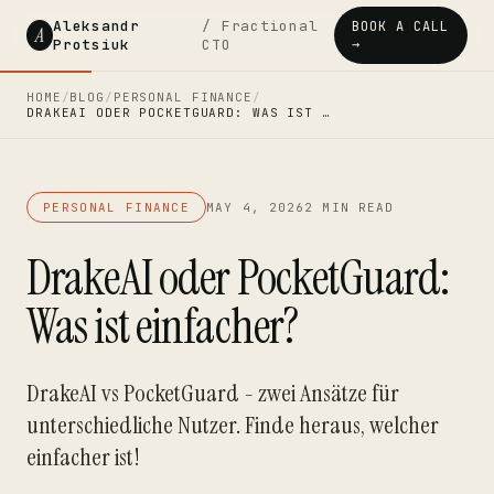
Aleksandr
/ Fractional
BOOK A CALL
A
Protsiuk
CTO
→
HOME
/
BLOG
/
PERSONAL FINANCE
/
DRAKEAI ODER POCKETGUARD: WAS IST …
PERSONAL FINANCE
MAY 4, 2026
2 MIN READ
DrakeAI oder PocketGuard:
Was ist einfacher?
DrakeAI vs PocketGuard - zwei Ansätze für
unterschiedliche Nutzer. Finde heraus, welcher
einfacher ist!