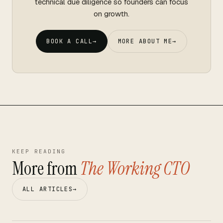
technical due diligence so founders can focus
on growth.
BOOK A CALL
→
MORE ABOUT ME
→
KEEP READING
More from
The Working CTO
ALL ARTICLES
→