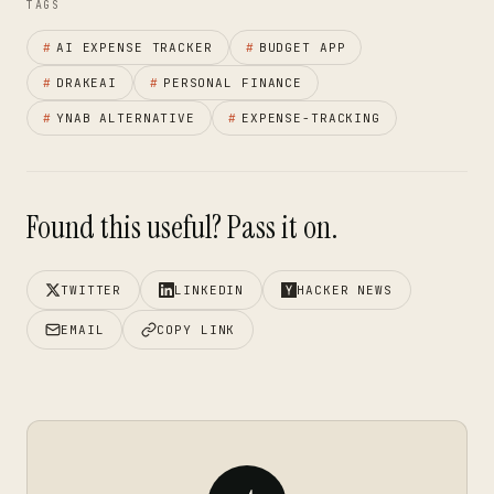
TAGS
#
AI EXPENSE TRACKER
#
BUDGET APP
#
DRAKEAI
#
PERSONAL FINANCE
#
YNAB ALTERNATIVE
#
EXPENSE-TRACKING
Found this useful? Pass it on.
TWITTER
LINKEDIN
HACKER NEWS
EMAIL
COPY LINK