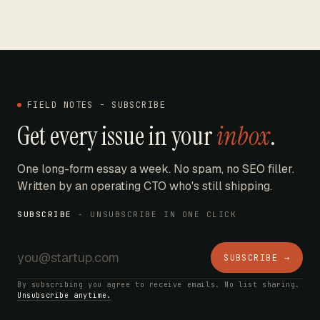
FIELD NOTES - SUBSCRIBE
Get every issue in your
inbox
.
One long-form essay a week. No spam, no SEO filler.
Written by an operating CTO who's still shipping.
SUBSCRIBE
- UNSUBSCRIBE IN ONE CLICK
SUBSCRIBE →
By subscribing you agree to receive emails. No list sharing.
Unsubscribe anytime.