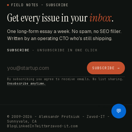
FIELD NOTES - SUBSCRIBE
Get every issue in your
inbox
.
One long-form essay a week. No spam, no SEO filler.
Written by an operating CTO who's still shipping.
SUBSCRIBE
- UNSUBSCRIBE IN ONE CLICK
SUBSCRIBE →
By subscribing you agree to receive emails. No list sharing.
Unsubscribe anytime.
AI Bot
💬
© 2009-2026 - Aleksandr Protsiuk - Zavod-IT -
Sunnyvale, CA
Blog
LinkedIn
Twitter
zavod-it.com