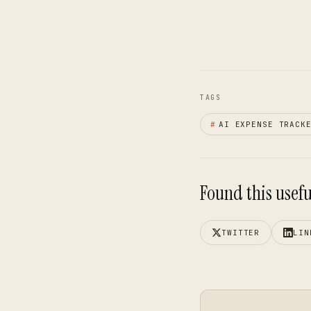
TAGS
#
AI EXPENSE TRACK
Found this useful
TWITTER
LIN