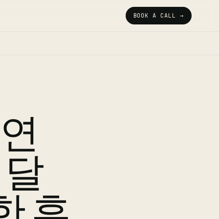
BOOK A CALL →
과연
 달
한 후