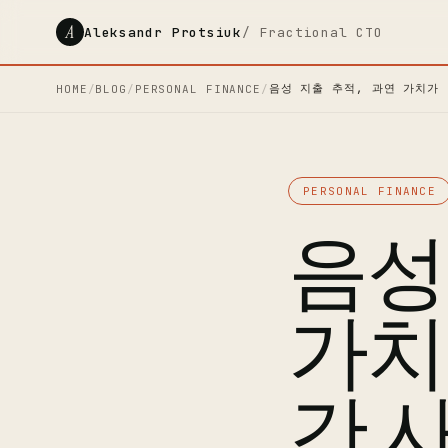
A
Aleksandr Protsiuk
/ Fractional CTO
음성 지출 추적, 과연 가치가 
HOME
/
BLOG
/
PERSONAL FINANCE
/
PERSONAL FINANCE
음성
가치
간 