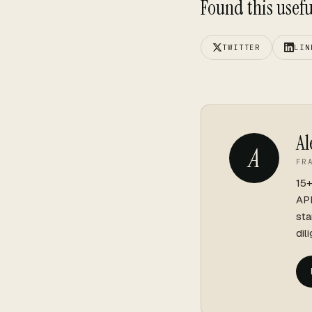
Found this useful
TWITTER
LIN
Al
A
FR
15+
API
sta
dil