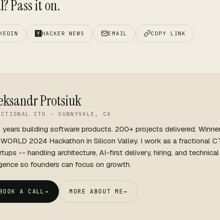
? Pass it on.
KEDIN
HACKER NEWS
EMAIL
COPY LINK
eksandr Protsiuk
ACTIONAL CTO - SUNNYVALE, CA
 years building software products. 200+ projects delivered. Winne
WORLD 2024 Hackathon in Silicon Valley. I work as a fractional C
rtups -- handling architecture, AI-first delivery, hiring, and technica
igence so founders can focus on growth.
BOOK A CALL
→
MORE ABOUT ME
→