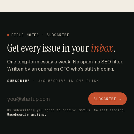
FIELD NOTES - SUBSCRIBE
Get every issue in your
inbox
.
One long-form essay a week. No spam, no SEO filler.
Written by an operating CTO who's still shipping.
SUBSCRIBE
- UNSUBSCRIBE IN ONE CLICK
SUBSCRIBE →
By subscribing you agree to receive emails. No list sharing.
Unsubscribe anytime.