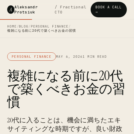
Aleksandr
/ Fractional
BOOK A CALL
A
Protsiuk
CTO
→
HOME
/
BLOG
/
PERSONAL FINANCE
/
複雑になる前に20代で築くべきお金の習慣
PERSONAL FINANCE
MAY 6, 2026
1 MIN READ
複雑になる前に20代
で築くべきお金の習
慣
20代に入ることは、機会に満ちたエキ
サイティングな時期ですが、良い財政