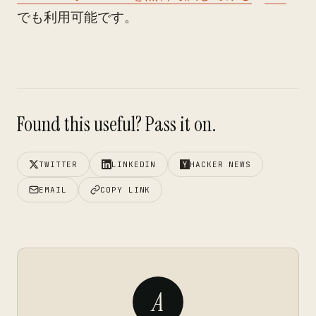
でも利用可能です。
Found this useful? Pass it on.
TWITTER
LINKEDIN
HACKER NEWS
EMAIL
COPY LINK
A