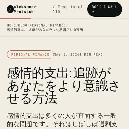
Aleksandr
/ Fractional
BOOK A CALL
A
Protsiuk
CTO
→
HOME
/
BLOG
/
PERSONAL FINANCE
/
感情的支出: 追跡があなたをより意識させる方法
PERSONAL FINANCE
MAY 6, 2026
1 MIN READ
感情的支出: 追跡が
あなたをより意識さ
せる方法
感情的支出は多くの人が直面する一般
的な問題です。それはしばしば過剰支