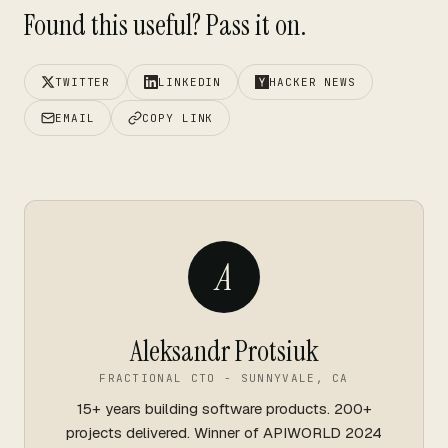
Found this useful? Pass it on.
TWITTER
LINKEDIN
HACKER NEWS
EMAIL
COPY LINK
A
Aleksandr Protsiuk
FRACTIONAL CTO - SUNNYVALE, CA
15+ years building software products. 200+
projects delivered. Winner of APIWORLD 2024