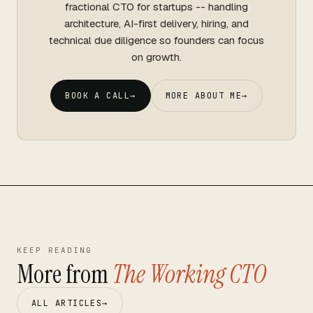
fractional CTO for startups -- handling
architecture, AI-first delivery, hiring, and
technical due diligence so founders can focus
on growth.
BOOK A CALL
→
MORE ABOUT ME
→
KEEP READING
More from
The Working CTO
ALL ARTICLES
→