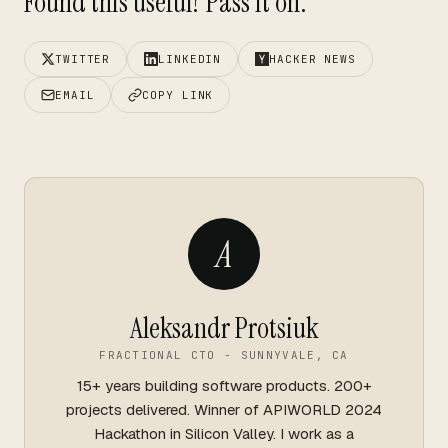
Found this useful? Pass it on.
TWITTER
LINKEDIN
HACKER NEWS
EMAIL
COPY LINK
A
Aleksandr Protsiuk
FRACTIONAL CTO - SUNNYVALE, CA
15+ years building software products. 200+
projects delivered. Winner of APIWORLD 2024
Hackathon in Silicon Valley. I work as a