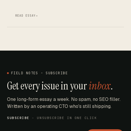
READ ESSAY
→
FIELD NOTES - SUBSCRIBE
Get every issue in your
inbox
.
One long-form essay a week. No spam, no SEO filler.
Written by an operating CTO who's still shipping.
SUBSCRIBE
- UNSUBSCRIBE IN ONE CLICK