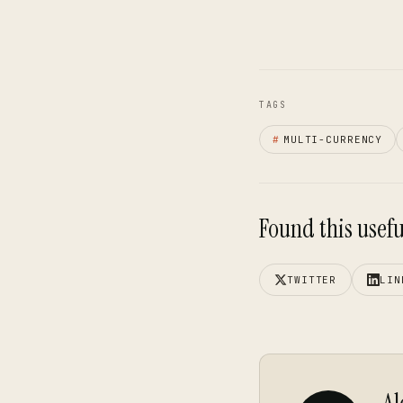
TAGS
#
MULTI-CURRENCY
Found this useful
TWITTER
LIN