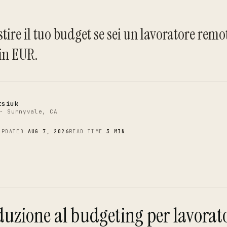
C
tire il tuo budget se sei un lavoratore rem
 in EUR.
tsiuk
- Sunnyvale, CA
UPDATED
AUG 7, 2026
READ TIME
3 MIN
duzione al budgeting per lavorat