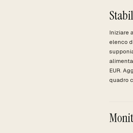
Stabi
Iniziare
elenco de
supponia
alimenta
EUR. Agg
quadro c
Monito