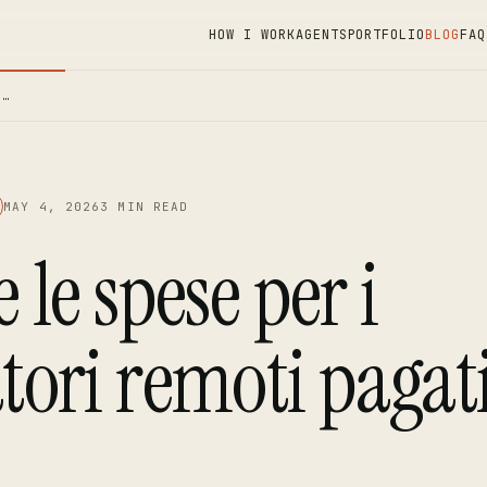
HOW I WORK
AGENTS
PORTFOLIO
BLOG
FAQ
 …
MAY 4, 2026
3 MIN READ
e le spese per i
tori remoti pagati