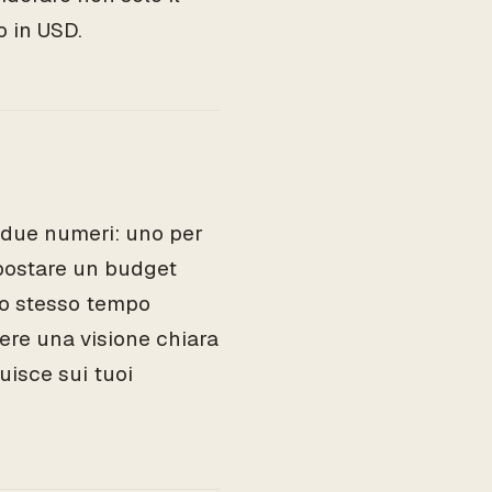
o in USD.
 due numeri: uno per
mpostare un budget
lo stesso tempo
vere una visione chiara
uisce sui tuoi