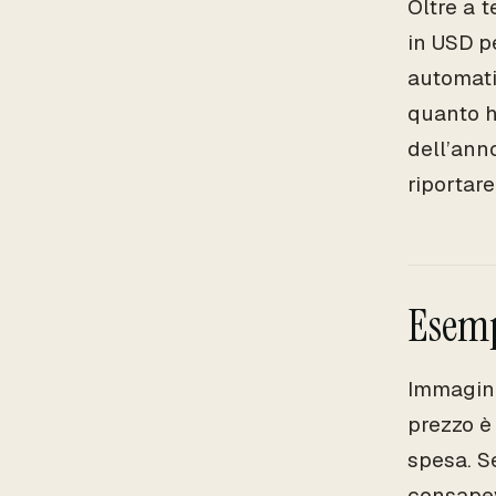
Oltre a 
in USD p
automati
quanto ha
dell’ann
riportare
Esempi
Immagina
prezzo è
spesa. Se
consapevo