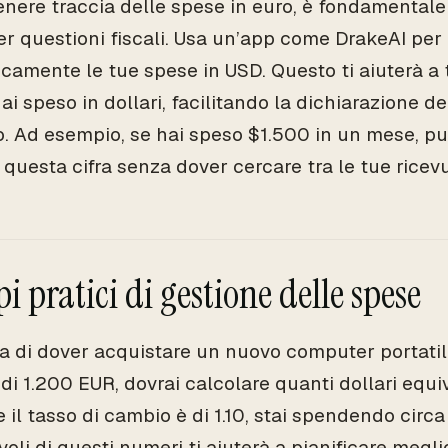
tenere traccia delle spese in euro, è fondamental
er questioni fiscali. Usa un’app come DrakeAI per 
camente le tue spese in USD. Questo ti aiuterà a 
i speso in dollari, facilitando la dichiarazione dei
o. Ad esempio, se hai speso $1.500 in un mese, pu
 questa cifra senza dover cercare tra le tue ricevu
 pratici di gestione delle spese
 di dover acquistare un nuovo computer portatile 
 di 1.200 EUR, dovrai calcolare quanti dollari equ
 il tasso di cambio è di 1.10, stai spendendo circa
li di questi numeri ti aiuterà a pianificare meglio