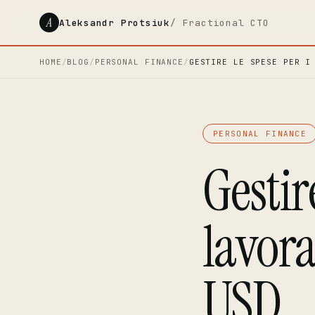
A
Aleksandr Protsiuk
/ Fractional CTO
HOME
/
BLOG
/
PERSONAL FINANCE
/
GESTIRE LE SPESE PER I
PERSONAL FINANCE
Gestir
lavora
USD