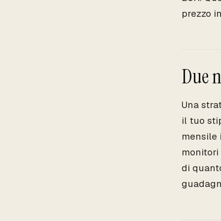
prezzo i
Due n
Una stra
il tuo s
mensile 
monitori
di quant
guadagn