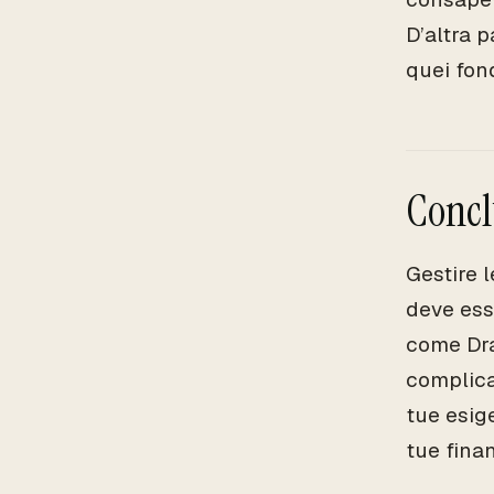
D’altra 
quei fon
Conclu
Gestire 
deve ess
come Dra
complica
tue esige
tue fina