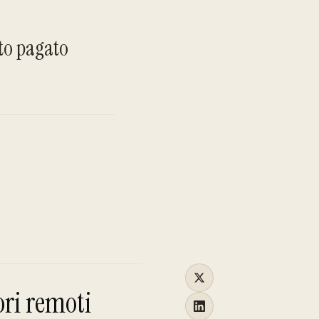
TO
oto pagato
ori remoti