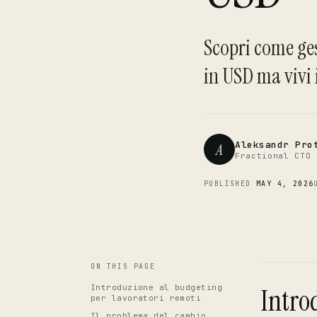
Scopri come ges
in USD ma vivi
Aleksandr Pro
A
Fractional CTO 
PUBLISHED
MAY 4, 2026
ON THIS PAGE
Introduzione al budgeting
Intro
per lavoratori remoti
Il problema del cambio