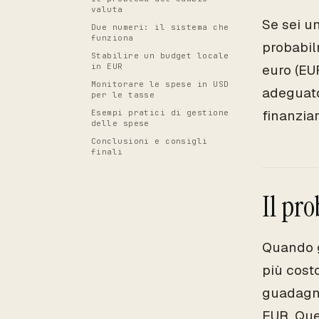
valuta
Se sei un
Due numeri: il sistema che
funziona
probabilm
Stabilire un budget locale
in EUR
euro (EU
Monitorare le spese in USD
adeguato,
per le tasse
finanzia
Esempi pratici di gestione
delle spese
Conclusioni e consigli
finali
Il pr
Quando g
più cost
guadagni 
EUR. Que